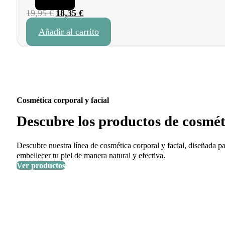
El
El
19,95
€
18,35
€
precio
precio
Añadir al carrito
original
actual
era:
es:
19,95 €.
18,35 €.
Cosmética corporal y facial
Descubre los productos de cosméti
Descubre nuestra línea de cosmética corporal y facial, diseñada pa
embellecer tu piel de manera natural y efectiva.
Ver productos