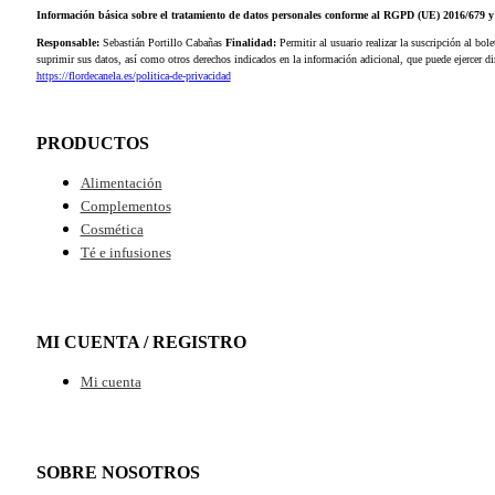
Responsable:
Sebastián Portillo Cabañas
Finalidad:
Permitir al usuario realizar la suscripción al bole
suprimir sus datos, así como otros derechos indicados en la información adicional, que puede ejercer 
https://flordecanela.es/politica-de-privacidad
PRODUCTOS
Alimentación
Complementos
Cosmética
Té e infusiones
MI CUENTA / REGISTRO
Mi cuenta
SOBRE NOSOTROS
Contacto