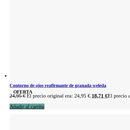
Contorno de ojos reafirmante de granada weleda
OFERTA
24,95
€
El precio original era: 24,95 €.
18,71
€
El precio 
Añadir al carrito