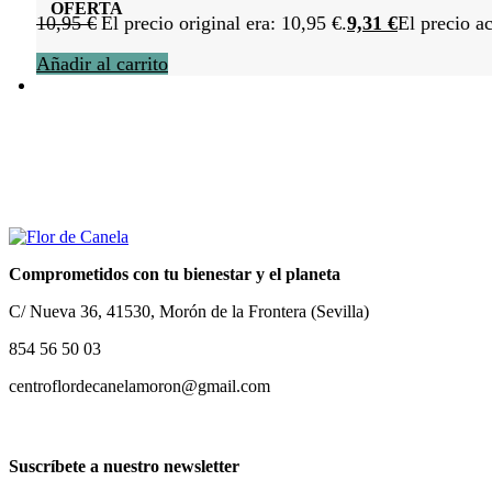
OFERTA
10,95
€
El precio original era: 10,95 €.
9,31
€
El precio ac
Añadir al carrito
Comprometidos con tu bienestar y el planeta
C/ Nueva 36, 41530, Morón de la Frontera (Sevilla)
854 56 50 03
centroflordecanelamoron@gmail.com
Suscríbete a nuestro newsletter