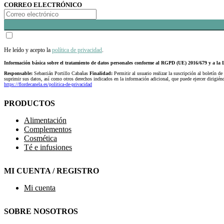
CORREO ELECTRÓNICO
He leído y acepto la
política de privacidad
.
Información básica sobre el tratamiento de datos personales conforme al RGPD (UE) 2016/679 y a 
Responsable:
Sebastián Portillo Cabañas
Finalidad:
Permitir al usuario realizar la suscripción al boletín de
suprimir sus datos, así como otros derechos indicados en la información adicional, que puede ejercer dirigi
https://flordecanela.es/politica-de-privacidad
PRODUCTOS
Alimentación
Complementos
Cosmética
Té e infusiones
MI CUENTA / REGISTRO
Mi cuenta
SOBRE NOSOTROS