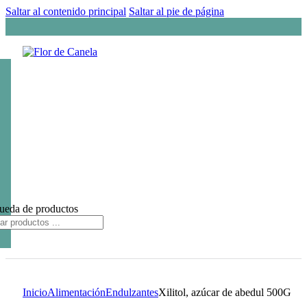
Saltar al contenido principal
Saltar al pie de página
ueda de productos
Inicio
Alimentación
Endulzantes
Xilitol, azúcar de abedul 500G