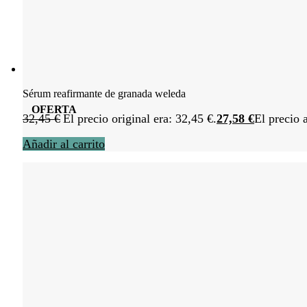
Sérum reafirmante de granada weleda
OFERTA
32,45
€
El precio original era: 32,45 €.
27,58
€
El precio 
Añadir al carrito