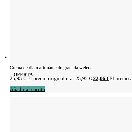
Crema de día reafirmante de granada weleda
OFERTA
25,95
€
El precio original era: 25,95 €.
22,06
€
El precio 
Añadir al carrito