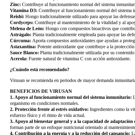
Zinc:
Contribuye al funcionamiento normal del sistema inmunitari
Vitamina D3:
Contribuye al funcionamiento normal del sistema in
Reishi:
Hongo tradicionalmente utilizado para apoyar las defensas 
Cordyceps:
Contribuye al mantenimiento de la vitalidad y al apoy
Melena de León:
Hongo con compuestos bioactivos que contribuy
Astrágalo:
Planta tradicionalmente empleada para apoyar las defe
Cúrcuma:
Aporta compuestos antioxidantes que ayudan a proteger
Astaxantina:
Potente antioxidante que contribuye a la protección 
Sauce Blanco:
Planta tradicionalmente utilizada por su contenid
Acerola:
Fuente natural de vitamina C con acción antioxidante.
¿Cuándo está recomendado?
Virusan se recomienda en periodos de mayor demanda inmunitaria, e
BENEFICIOS DE VIRUSAN
1. Apoyo al funcionamiento normal del sistema inmunitario:
L
organismo en condiciones normales.
2. Protección frente al estrés oxidativo:
Ingredientes como la vit
esfuerzo físico y el ritmo de vida actual.
3. Apoyo al bienestar general y a la capacidad de adaptación
forman parte de un enfoque nutricional orientado al mantenimiento 
4. Contribución a la energía y a la reducción del cansancio:
La