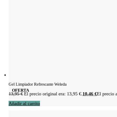
Gel Limpiador Refrescante Weleda
OFERTA
13,95
€
El precio original era: 13,95 €.
10,46
€
El precio 
Añadir al carrito