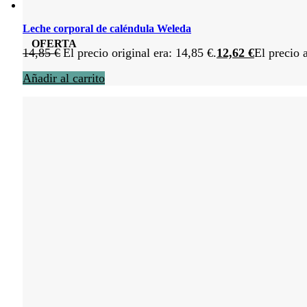
Leche corporal de caléndula Weleda
OFERTA
14,85
€
El precio original era: 14,85 €.
12,62
€
El precio 
Añadir al carrito