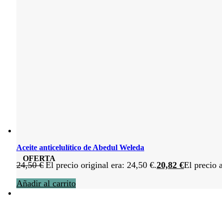
Aceite anticelulítico de Abedul Weleda
OFERTA
24,50
€
El precio original era: 24,50 €.
20,82
€
El precio 
Añadir al carrito