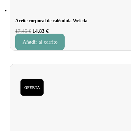
Aceite corporal de caléndula Weleda
El
El
17,45
€
14,83
€
precio
precio
Añadir al carrito
original
actual
era:
es:
17,45 €.
14,83 €.
OFERTA