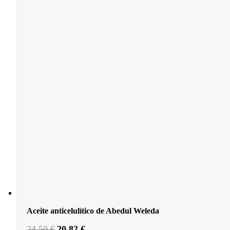
Aceite anticelulítico de Abedul Weleda
El
El
24,50
€
20,82
€