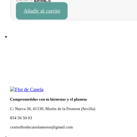
precio
precio
Añadir al carrito
original
actual
era:
es:
24,50 €.
20,82 €.
Comprometidos con tu bienestar y el planeta
C/ Nueva 36, 41530, Morón de la Frontera (Sevilla)
854 56 50 03
centroflordecanelamoron@gmail.com