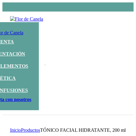
UENTA
ENTACIÓN
LEMENTOS
ÉTICA
INFUSIONES
ta con nosotros
Inicio
Productos
TÓNICO FACIAL HIDRATANTE, 200 ml