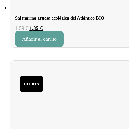
Sal marina gruesa ecológica del Atlántico BIO
El
El
1,59
€
1,35
€
precio
precio
Añadir al carrito
original
actual
era:
es:
1,59 €.
1,35 €.
OFERTA