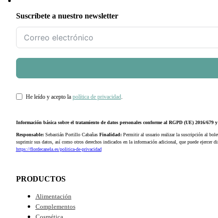
Suscríbete a nuestro newsletter
He leído y acepto la
política de privacidad
.
Información básica sobre el tratamiento de datos personales conforme al RGPD (UE) 2016/679
Responsable:
Sebastián Portillo Cabañas
Finalidad:
Permitir al usuario realizar la suscripción al bole
suprimir sus datos, así como otros derechos indicados en la información adicional, que puede ejercer 
https://flordecanela.es/politica-de-privacidad
PRODUCTOS
Alimentación
Complementos
Cosmética