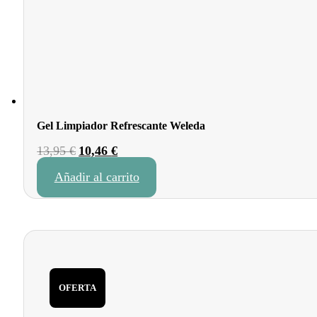
Gel Limpiador Refrescante Weleda
El
El
13,95
€
10,46
€
precio
precio
Añadir al carrito
original
actual
era:
es:
13,95 €.
10,46 €.
OFERTA