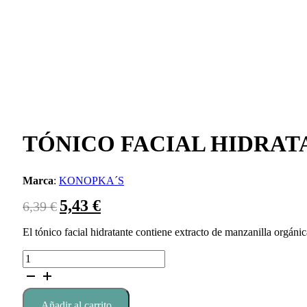
TÓNICO FACIAL HIDRATA
Marca
:
KONOPKA´S
5,43
€
El
El
6,39
€
precio
precio
original
actual
El tónico facial hidratante contiene extracto de manzanilla orgánic
era:
es:
TÓNICO
6,39 €.
5,43 €.
FACIAL
HIDRATANTE,
200
Añadir al carrito