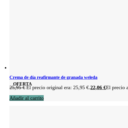
Crema de día reafirmante de granada weleda
OFERTA
25,95
€
El precio original era: 25,95 €.
22,06
€
El precio 
Añadir al carrito