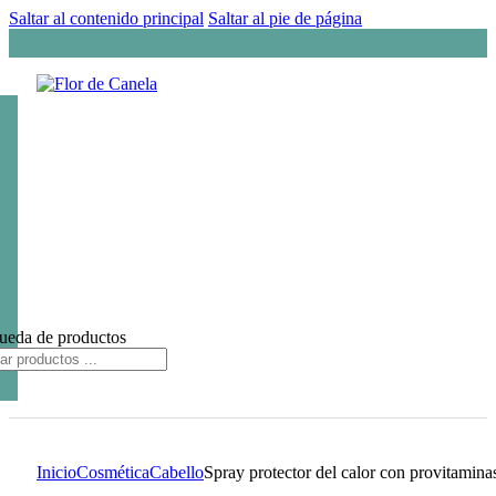
Saltar al contenido principal
Saltar al pie de página
ueda de productos
Inicio
Cosmética
Cabello
Spray protector del calor con provitam