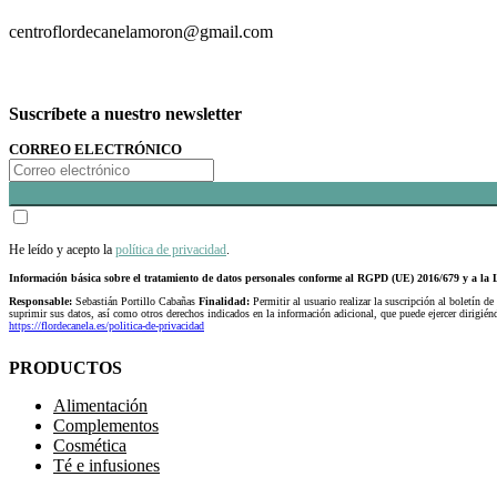
centroflordecanelamoron@gmail.com
Suscríbete a nuestro newsletter
CORREO ELECTRÓNICO
He leído y acepto la
política de privacidad
.
Información básica sobre el tratamiento de datos personales conforme al RGPD (UE) 2016/679 y a 
Responsable:
Sebastián Portillo Cabañas
Finalidad:
Permitir al usuario realizar la suscripción al boletín de
suprimir sus datos, así como otros derechos indicados en la información adicional, que puede ejercer dirigi
https://flordecanela.es/politica-de-privacidad
PRODUCTOS
Alimentación
Complementos
Cosmética
Té e infusiones