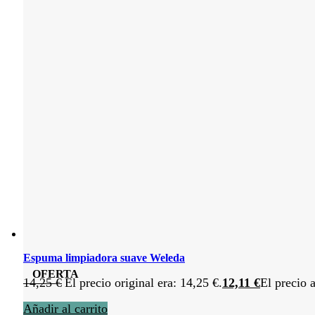
Espuma limpiadora suave Weleda
OFERTA
14,25
€
El precio original era: 14,25 €.
12,11
€
El precio a
Añadir al carrito