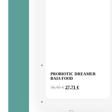
PROBIOTIC DREAMER
BAIA FOOD
EL
EL
36,95
€
27,71
€
PRECIO
PRECIO
ORIGINAL
ACTUAL
ERA:
ES:
36,95 €.
27,71 €.