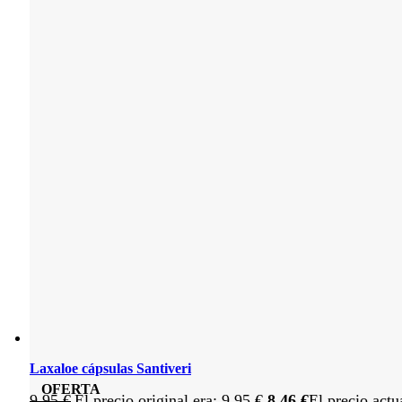
Laxaloe cápsulas Santiveri
OFERTA
9,95
€
El precio original era: 9,95 €.
8,46
€
El precio actu