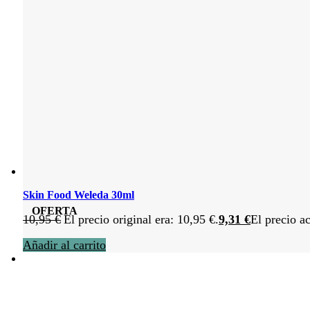
Skin Food Weleda 30ml
OFERTA
10,95
€
El precio original era: 10,95 €.
9,31
€
El precio ac
Añadir al carrito