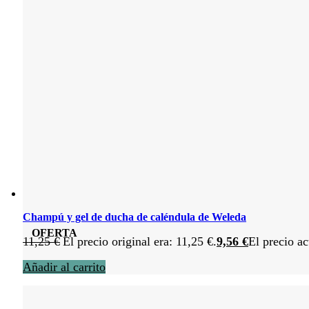
Champú y gel de ducha de caléndula de Weleda
OFERTA
11,25
€
El precio original era: 11,25 €.
9,56
€
El precio ac
Añadir al carrito