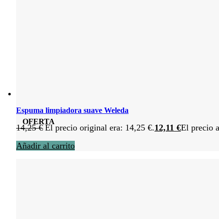
Espuma limpiadora suave Weleda
OFERTA
14,25
€
El precio original era: 14,25 €.
12,11
€
El precio a
Añadir al carrito