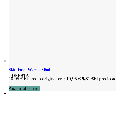
Skin Food Weleda 30ml
OFERTA
10,95
€
El precio original era: 10,95 €.
9,31
€
El precio ac
Añadir al carrito