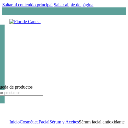
Saltar al contenido principal
Saltar al pie de página
ueda de productos
Inicio
Cosmética
Facial
Sérum y Aceites
Sérum facial antioxidante