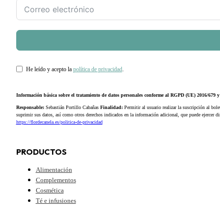
He leído y acepto la
política de privacidad
.
Información básica sobre el tratamiento de datos personales conforme al RGPD (UE) 2016/679
Responsable:
Sebastián Portillo Cabañas
Finalidad:
Permitir al usuario realizar la suscripción al bole
suprimir sus datos, así como otros derechos indicados en la información adicional, que puede ejercer 
https://flordecanela.es/politica-de-privacidad
PRODUCTOS
Alimentación
Complementos
Cosmética
Té e infusiones