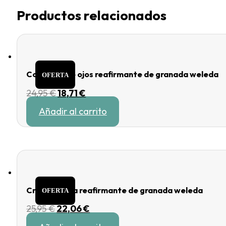
Productos relacionados
Contorno de ojos reafirmante de granada weleda
OFERTA
El
El
24,95
€
18,71
€
precio
precio
Añadir al carrito
original
actual
era:
es:
24,95 €.
18,71 €.
Crema de día reafirmante de granada weleda
OFERTA
El
El
25,95
€
22,06
€
precio
precio