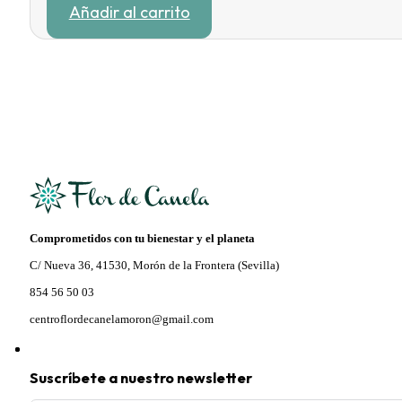
Añadir al carrito
original
actual
era:
es:
24,95 €.
21,21 €.
Comprometidos con tu bienestar y el planeta
C/ Nueva 36, 41530, Morón de la Frontera (Sevilla)
854 56 50 03
centroflordecanelamoron@gmail.com
Suscríbete a nuestro newsletter