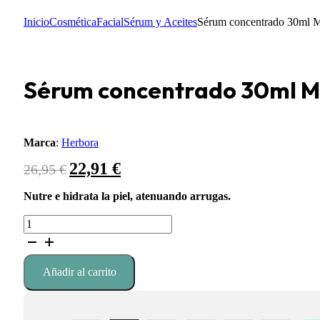
Inicio
Cosmética
Facial
Sérum y Aceites
Sérum concentrado 30ml M
Sérum concentrado 30ml M
Marca
:
Herbora
22,91
€
El
El
26,95
€
precio
precio
original
actual
Nutre e hidrata la piel, atenuando arrugas.
era:
es:
Sérum
26,95 €.
22,91 €.
concentrado
30ml
Mimesissensations
Añadir al carrito
cantidad