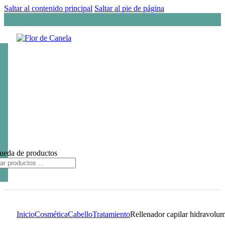
Saltar al contenido principal
Saltar al pie de página
ueda de productos
Inicio
Cosmética
Cabello
Tratamiento
Rellenador capilar hidravolu