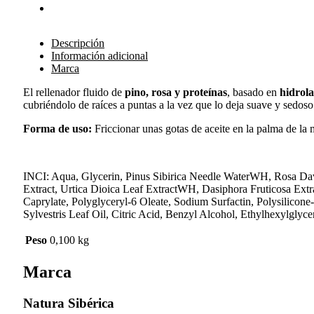
Descripción
Información adicional
Marca
El rellenador fluido de
pino, rosa y proteínas
, basado en
hidrola
cubriéndolo de raíces a puntas a la vez que lo deja suave y sedos
Forma de uso:
Friccionar unas gotas de aceite en la palma de la
INCI: Aqua, Glycerin, Pinus Sibirica Needle WaterWH, Rosa Da
Extract, Urtica Dioica Leaf ExtractWH, Dasiphora Fruticosa Ex
Caprylate, Polyglyceryl-6 Oleate, Sodium Surfactin, Polysilicon
Sylvestris Leaf Oil, Citric Acid, Benzyl Alcohol, Ethylhexylgly
Peso
0,100 kg
Marca
Natura Sibérica