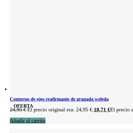
Contorno de ojos reafirmante de granada weleda
OFERTA
24,95
€
El precio original era: 24,95 €.
18,71
€
El precio 
Añadir al carrito