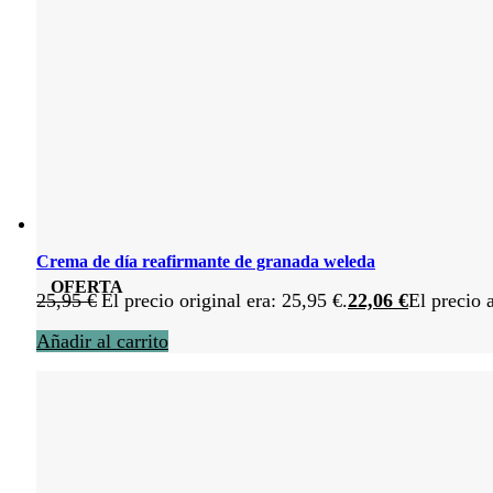
Crema de día reafirmante de granada weleda
OFERTA
25,95
€
El precio original era: 25,95 €.
22,06
€
El precio 
Añadir al carrito