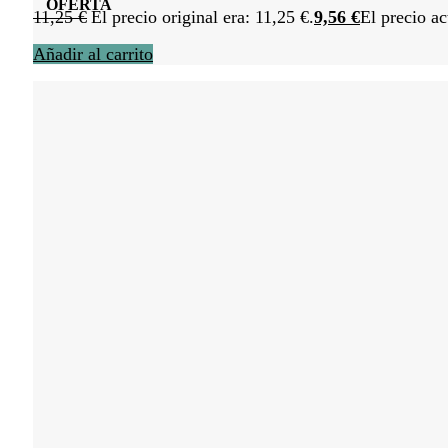
OFERTA
11,25
€
El precio original era: 11,25 €.
9,56
€
El precio ac
Añadir al carrito