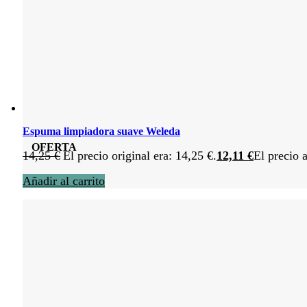
Espuma limpiadora suave Weleda
OFERTA
14,25
€
El precio original era: 14,25 €.
12,11
€
El precio a
Añadir al carrito