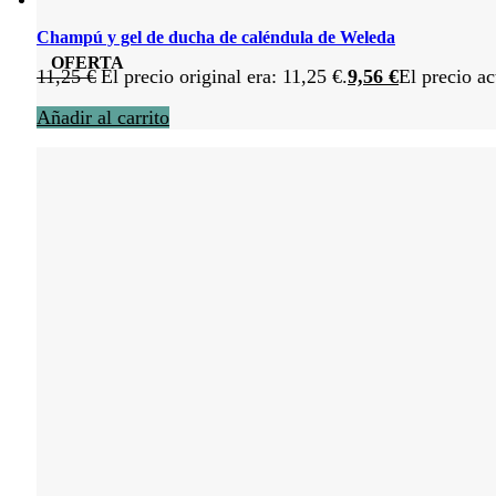
Champú y gel de ducha de caléndula de Weleda
OFERTA
11,25
€
El precio original era: 11,25 €.
9,56
€
El precio ac
Añadir al carrito