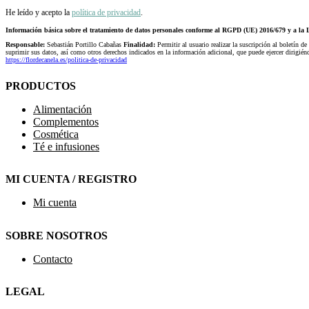
He leído y acepto la
política de privacidad
.
Información básica sobre el tratamiento de datos personales conforme al RGPD (UE) 2016/679 y a 
Responsable:
Sebastián Portillo Cabañas
Finalidad:
Permitir al usuario realizar la suscripción al boletín de
suprimir sus datos, así como otros derechos indicados en la información adicional, que puede ejercer dirigi
https://flordecanela.es/politica-de-privacidad
PRODUCTOS
Alimentación
Complementos
Cosmética
Té e infusiones
MI CUENTA / REGISTRO
Mi cuenta
SOBRE NOSOTROS
Contacto
LEGAL