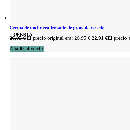
Crema de noche reafirmante de granada weleda
OFERTA
26,95
€
El precio original era: 26,95 €.
22,91
€
El precio 
Añadir al carrito