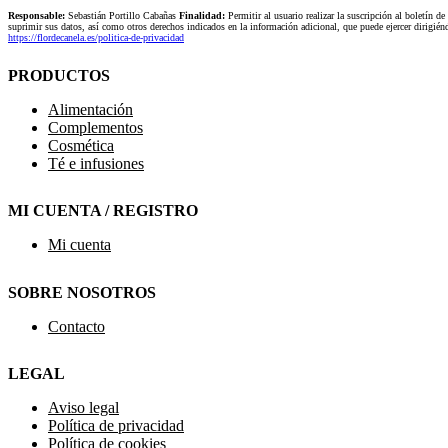
Responsable:
Sebastián Portillo Cabañas
Finalidad:
Permitir al usuario realizar la suscripción al boletín de
suprimir sus datos, así como otros derechos indicados en la información adicional, que puede ejercer dirigi
https://flordecanela.es/politica-de-privacidad
PRODUCTOS
Alimentación
Complementos
Cosmética
Té e infusiones
MI CUENTA / REGISTRO
Mi cuenta
SOBRE NOSOTROS
Contacto
LEGAL
Aviso legal
Política de privacidad
Política de cookies