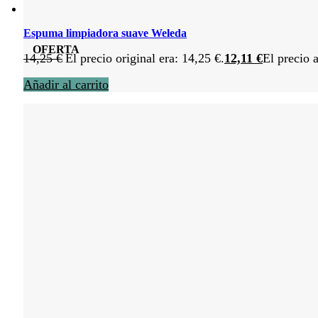
Espuma limpiadora suave Weleda
OFERTA
14,25
€
El precio original era: 14,25 €.
12,11
€
El precio a
Añadir al carrito