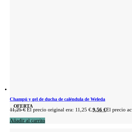
Champú y gel de ducha de caléndula de Weleda
OFERTA
11,25
€
El precio original era: 11,25 €.
9,56
€
El precio ac
Añadir al carrito