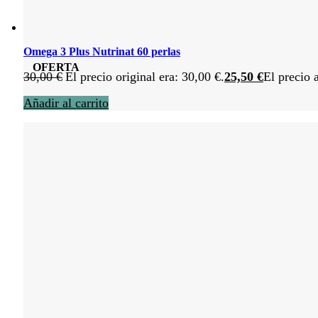
Omega 3 Plus Nutrinat 60 perlas
OFERTA
30,00
€
El precio original era: 30,00 €.
25,50
€
El precio 
Añadir al carrito