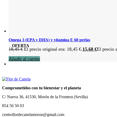
Omega 3 (EPA y DHA) y vitamina E 60 perlas
OFERTA
18,45
€
El precio original era: 18,45 €.
15,68
€
El precio 
Añadir al carrito
Comprometidos con tu bienestar y el planeta
C/ Nueva 36, 41530, Morón de la Frontera (Sevilla)
854 56 50 03
centroflordecanelamoron@gmail.com