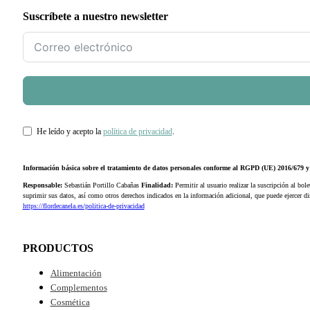
Suscríbete a nuestro newsletter
He leído y acepto la
política de privacidad
.
Información básica sobre el tratamiento de datos personales conforme al RGPD (UE) 2016/679
Responsable:
Sebastián Portillo Cabañas
Finalidad:
Permitir al usuario realizar la suscripción al bole
suprimir sus datos, así como otros derechos indicados en la información adicional, que puede ejercer 
https://flordecanela.es/politica-de-privacidad
PRODUCTOS
Alimentación
Complementos
Cosmética