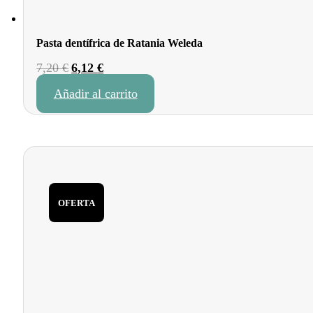
Pasta dentífrica de Ratania Weleda
El
El
7,20
€
6,12
€
precio
precio
Añadir al carrito
original
actual
era:
es:
7,20 €.
6,12 €.
OFERTA