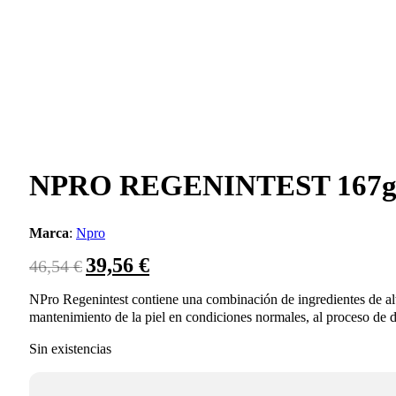
NPRO REGENINTEST 167
Marca
:
Npro
39,56
€
El
El
46,54
€
precio
precio
original
actual
NPro Regenintest contiene una combinación de ingredientes de alta 
era:
es:
mantenimiento de la piel en condiciones normales, al proceso de div
46,54 €.
39,56 €.
Sin existencias