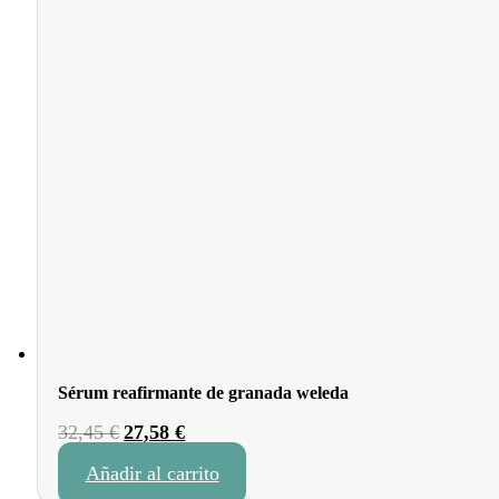
Sérum reafirmante de granada weleda
El
El
32,45
€
27,58
€
precio
precio
Añadir al carrito
original
actual
era:
es: