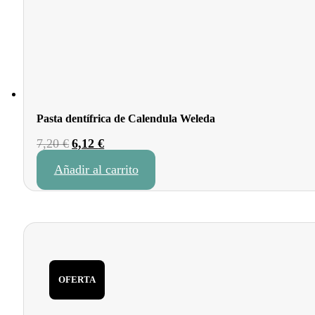
Pasta dentífrica de Calendula Weleda
El
El
7,20
€
6,12
€
precio
precio
Añadir al carrito
original
actual
era:
es:
7,20 €.
6,12 €.
OFERTA