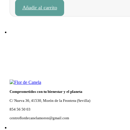
precio
precio
Añadir al carrito
original
actual
era:
es:
24,50 €.
20,82 €.
Comprometidos con tu bienestar y el planeta
C/ Nueva 36, 41530, Morón de la Frontera (Sevilla)
854 56 50 03
centroflordecanelamoron@gmail.com