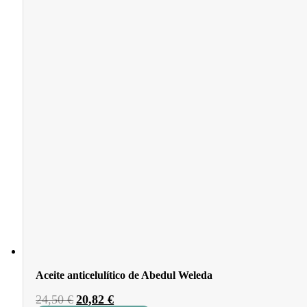
Aceite anticelulítico de Abedul Weleda
El
El
24,50
€
20,82
€