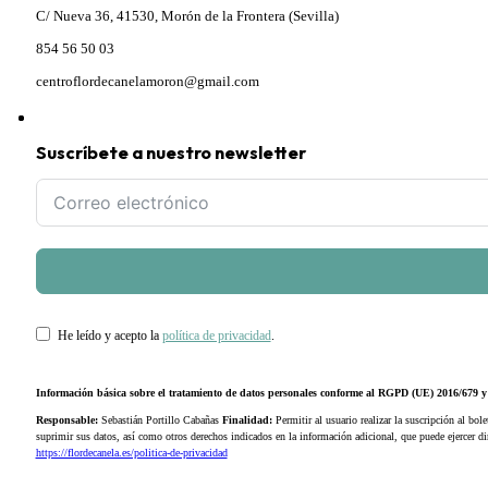
C/ Nueva 36, 41530, Morón de la Frontera (Sevilla)
854 56 50 03
centroflordecanelamoron@gmail.com
Suscríbete a nuestro newsletter
He leído y acepto la
política de privacidad
.
Información básica sobre el tratamiento de datos personales conforme al RGPD (UE) 2016/679
Responsable:
Sebastián Portillo Cabañas
Finalidad:
Permitir al usuario realizar la suscripción al bole
suprimir sus datos, así como otros derechos indicados en la información adicional, que puede ejercer 
https://flordecanela.es/politica-de-privacidad