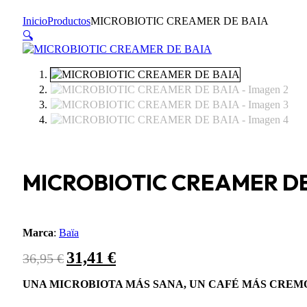
Inicio
Productos
MICROBIOTIC CREAMER DE BAIA
🔍
MICROBIOTIC CREAMER DE
Marca
:
Baïa
31,41
€
El
El
36,95
€
precio
precio
original
actual
UNA MICROBIOTA MÁS SANA, UN CAFÉ MÁS CREM
era:
es: