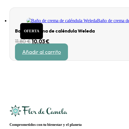
Baño de crema de caléndula Weleda
OFERTA
El
El
11,80
€
10,03
€
precio
precio
Añadir al carrito
original
actual
era:
es:
11,80 €.
10,03 €.
Comprometidos con tu bienestar y el planeta