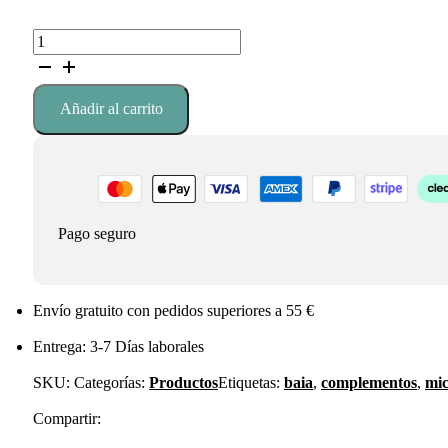
36,95 €.
31,41 €.
MICROBIOTIC
CREAMER
DE
BAIA
Añadir al carrito
cantidad
Pago seguro
Envío gratuito con pedidos superiores a 55 €
Entrega: 3-7 Días laborales
SKU:
Categorías:
Productos
Etiquetas:
baia
,
complementos
,
mic
Compartir: