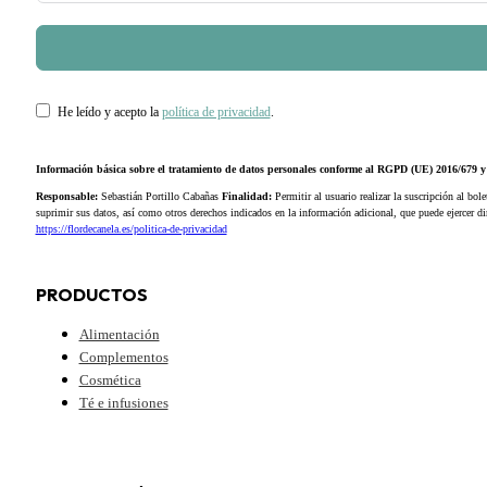
He leído y acepto la
política de privacidad
.
Información básica sobre el tratamiento de datos personales conforme al RGPD (UE) 2016/679
Responsable:
Sebastián Portillo Cabañas
Finalidad:
Permitir al usuario realizar la suscripción al bole
suprimir sus datos, así como otros derechos indicados en la información adicional, que puede ejercer 
https://flordecanela.es/politica-de-privacidad
PRODUCTOS
Alimentación
Complementos
Cosmética
Té e infusiones