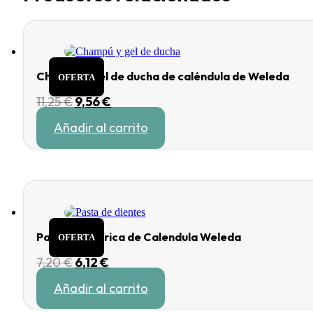
Champú y gel de ducha de caléndula de Weleda
OFERTA
El
El
11,25
€
9,56
€
precio
precio
Añadir al carrito
original
actual
era:
es:
11,25 €.
9,56 €.
Pasta dentífrica de Calendula Weleda
OFERTA
El
El
7,20
€
6,12
€
precio
precio
Añadir al carrito
original
actual
era:
es: