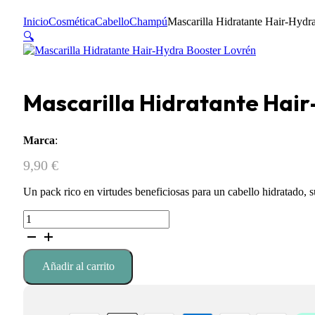
Inicio
Cosmética
Cabello
Champú
Mascarilla Hidratante Hair-Hydr
🔍
Mascarilla Hidratante Hai
Marca
:
9,90
€
Un pack rico en virtudes beneficiosas para un cabello hidratado, 
Mascarilla
Hidratante
Hair-
Hydra
Añadir al carrito
Booster
Lovrén
cantidad