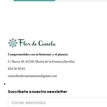
era:
es:
24,95 €.
21,21 €.
Comprometidos con tu bienestar y el planeta
C/ Nueva 36, 41530, Morón de la Frontera (Sevilla)
854 56 50 03
centroflordecanelamoron@gmail.com
Suscríbete a nuestro newsletter