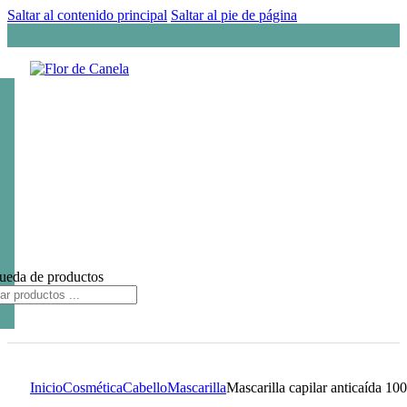
Saltar al contenido principal
Saltar al pie de página
ueda de productos
Inicio
Cosmética
Cabello
Mascarilla
Mascarilla capilar anticaída 10