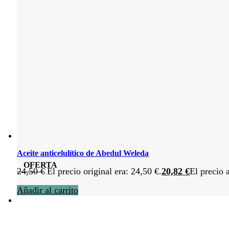
Aceite anticelulítico de Abedul Weleda
OFERTA
24,50
€
El precio original era: 24,50 €.
20,82
€
El precio 
Añadir al carrito