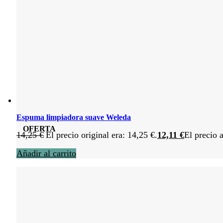
Espuma limpiadora suave Weleda
OFERTA
14,25
€
El precio original era: 14,25 €.
12,11
€
El precio a
Añadir al carrito