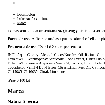
Descripción
Información adicional
Marca
La mascarilla capilar de
schizandra, ginseng y biotina
, basada 
Forma de uso:
Aplicar de medios a puntas sobre el cabello limpi
Frecuencia de uso:
Usar 1 ó 2 veces por semana.
INCI: Aqua, Cetearyl Alcohol, Cocos Nucifera Oil, Ricinus Com
ExtractWH, Acanthopanax Senticosus Root Extract, Urtica Dioic
ExtractWH, Crambe Abyssinica Seed Oil, Taurine, Biotin, Folic A
Tocopherol, Vanillyl Butyl Ether, Citrus Limon Peel Oil, Cymbo
CI 15985, CI 16035, Citral, Limonene.
Peso
0,100 kg
Marca
Natura Sibérica