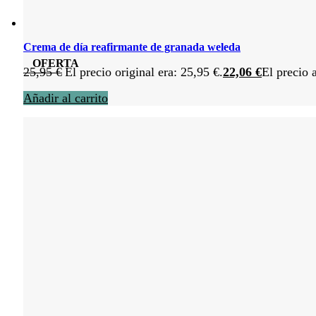
Crema de día reafirmante de granada weleda
OFERTA
25,95
€
El precio original era: 25,95 €.
22,06
€
El precio 
Añadir al carrito