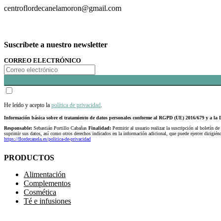
centroflordecanelamoron@gmail.com
Suscríbete a nuestro newsletter
CORREO ELECTRÓNICO
He leído y acepto la
política de privacidad
.
Información básica sobre el tratamiento de datos personales conforme al RGPD (UE) 2016/679 y a 
Responsable:
Sebastián Portillo Cabañas
Finalidad:
Permitir al usuario realizar la suscripción al boletín de
suprimir sus datos, así como otros derechos indicados en la información adicional, que puede ejercer dirigi
https://flordecanela.es/politica-de-privacidad
PRODUCTOS
Alimentación
Complementos
Cosmética
Té e infusiones