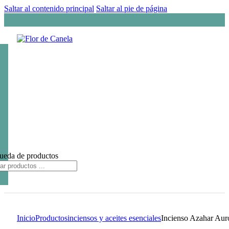
Saltar al contenido principal
Saltar al pie de página
ueda de productos
Inicio
Productos
inciensos y aceites esenciales
Incienso Azahar Aur