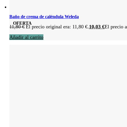
Baño de crema de caléndula Weleda
OFERTA
11,80
€
El precio original era: 11,80 €.
10,03
€
El precio a
Añadir al carrito