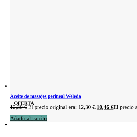
Aceite de masajes perineal Weleda
OFERTA
12,30
€
El precio original era: 12,30 €.
10,46
€
El precio 
Añadir al carrito