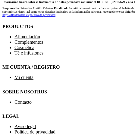
Información básica sobre el tratamiento de datos personales conforme al RGPD (UE) 2016/679 y a 
Responsable:
Sebastián Portillo Cabañas
Finalidad:
Permitir al usuario realizar la suscripción al boletín de
suprimir sus datos, así como otros derechos indicados en la información adicional, que puede ejercer dirigi
https://flordecanela.es/politica-de-privacidad
PRODUCTOS
Alimentación
Complementos
Cosmética
Té e infusiones
MI CUENTA / REGISTRO
Mi cuenta
SOBRE NOSOTROS
Contacto
LEGAL
Aviso legal
Política de privacidad