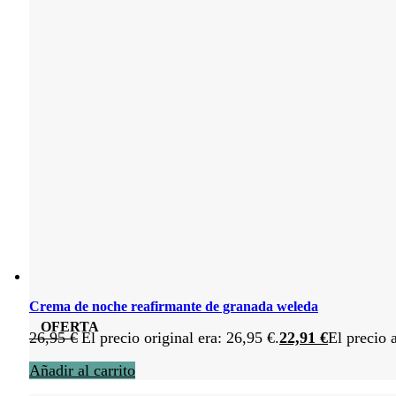
Crema de noche reafirmante de granada weleda
OFERTA
26,95
€
El precio original era: 26,95 €.
22,91
€
El precio 
Añadir al carrito