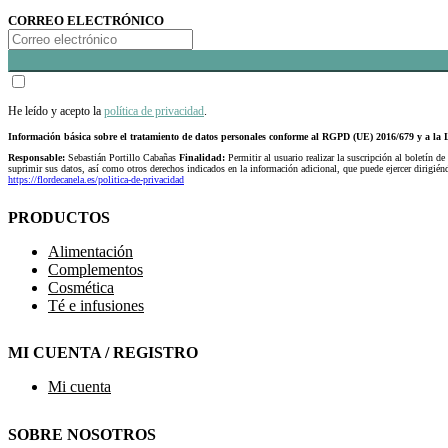
CORREO ELECTRÓNICO
He leído y acepto la
política de privacidad
.
Información básica sobre el tratamiento de datos personales conforme al RGPD (UE) 2016/679 y a 
Responsable:
Sebastián Portillo Cabañas
Finalidad:
Permitir al usuario realizar la suscripción al boletín de
suprimir sus datos, así como otros derechos indicados en la información adicional, que puede ejercer dirigi
https://flordecanela.es/politica-de-privacidad
PRODUCTOS
Alimentación
Complementos
Cosmética
Té e infusiones
MI CUENTA / REGISTRO
Mi cuenta
SOBRE NOSOTROS