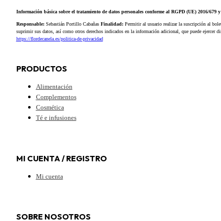
Información básica sobre el tratamiento de datos personales conforme al RGPD (UE) 2016/679
Responsable:
Sebastián Portillo Cabañas
Finalidad:
Permitir al usuario realizar la suscripción al bole
suprimir sus datos, así como otros derechos indicados en la información adicional, que puede ejercer 
https://flordecanela.es/politica-de-privacidad
PRODUCTOS
Alimentación
Complementos
Cosmética
Té e infusiones
MI CUENTA / REGISTRO
Mi cuenta
SOBRE NOSOTROS