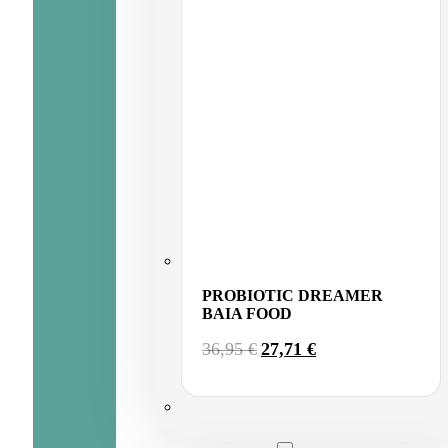
PROBIOTIC DREAMER
BAIA FOOD
EL
EL
36,95
€
27,71
€
PRECIO
PRECIO
ORIGINAL
ACTUAL
ERA:
ES:
36,95 €.
27,71 €.