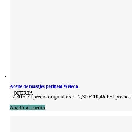
Aceite de masajes perineal Weleda
OFERTA
12,30
€
El precio original era: 12,30 €.
10,46
€
El precio 
Añadir al carrito