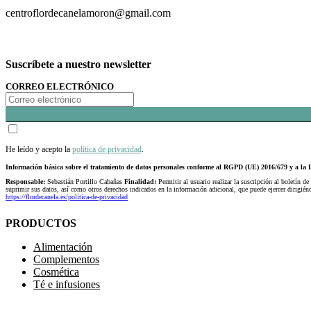
centroflordecanelamoron@gmail.com
Suscríbete a nuestro newsletter
CORREO ELECTRÓNICO
He leído y acepto la
política de privacidad
.
Información básica sobre el tratamiento de datos personales conforme al RGPD (UE) 2016/679 y a 
Responsable:
Sebastián Portillo Cabañas
Finalidad:
Permitir al usuario realizar la suscripción al boletín de
suprimir sus datos, así como otros derechos indicados en la información adicional, que puede ejercer dirigi
https://flordecanela.es/politica-de-privacidad
PRODUCTOS
Alimentación
Complementos
Cosmética
Té e infusiones