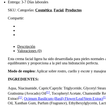
Entrega: 3-7 Días laborales
SKU:
Categorías:
Cosmética
,
Facial
,
Productos
Compartir:
Descripción
Valoraciones (0)
Esta crema facial ligera ha sido desarrollada para pieles normales
equilibrantes y proporciona a la piel una hidratación perfecta.
Modo de empleo:
Aplicar sobre rostro, cuello y escote y masaje
INGREDIENTES:
Aqua, Niacinamide, Capric/Caprylic Triglyceride, Glyceryl Stear
[1]
Gratissima (Avocado) Oil
, Tocopheryl Acetate, Chamomille Rec
[1]
[1
Extract
,
Ocimum Basilicum (Basil) Flower/Leaf/Stem Extract
Oil, Xanthan Gum, Parfum (Fragrance), Ethylhexylglycerin, Lacti