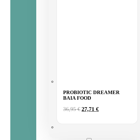
PROBIOTIC DREAMER
BAIA FOOD
EL
EL
36,95
€
27,71
€
PRECIO
PRECIO
ORIGINAL
ACTUAL
ERA:
ES:
36,95 €.
27,71 €.