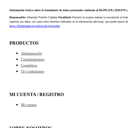
Información básica sobre el tratamiento de datos personales conforme al RGPD (UE) 2016/679
Responsable:
Sebastián Portillo Cabañas
Finalidad:
Permitir al usuario realizar la suscripción al bole
suprimir sus datos, así como otros derechos indicados en la información adicional, que puede ejercer 
https://flordecanela.es/politica-de-privacidad
PRODUCTOS
Alimentación
Complementos
Cosmética
Té e infusiones
MI CUENTA / REGISTRO
Mi cuenta