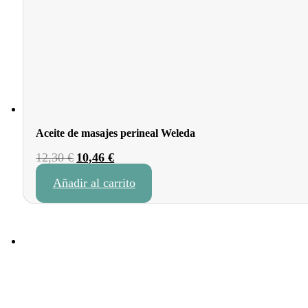
Aceite de masajes perineal Weleda
El
El
12,30
€
10,46
€
precio
precio
Añadir al carrito
original
actual
era:
es:
12,30 €.
10,46 €.