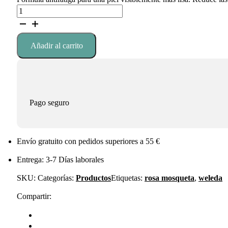
21,95 €.
16,46 €.
Contorno
de
Ojos
Alisante
Añadir al carrito
de
Rosa
Mosqueta
y
Té
Blanco
Pago seguro
Weleda
cantidad
Envío gratuito con pedidos superiores a 55 €
Entrega: 3-7 Días laborales
SKU:
Categorías:
Productos
Etiquetas:
rosa mosqueta
,
weleda
Compartir: