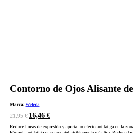
Contorno de Ojos Alisante d
Marca
:
Weleda
16,46
€
El
El
21,95
€
precio
precio
original
actual
Reduce líneas de expresión y aporta un efecto antifatiga en la zona
era:
es:
Fórmula antifatiga para una piel visiblemente más lisa. Reduce las 