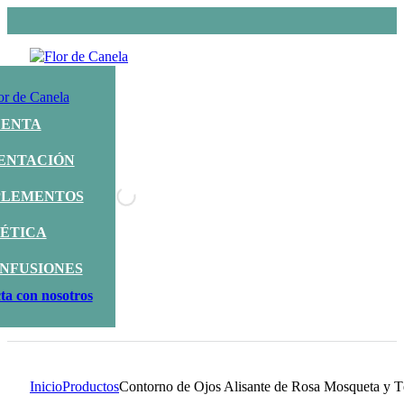
UENTA
ENTACIÓN
LEMENTOS
ÉTICA
INFUSIONES
ta con nosotros
Inicio
Productos
Contorno de Ojos Alisante de Rosa Mosqueta y 