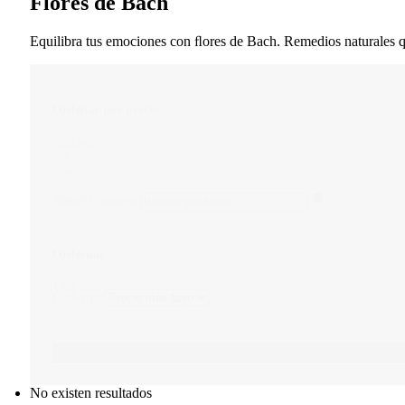
Flores de Bach
Equilibra tus emociones con ﬂores de Bach. Remedios naturales qu
Ordenar por precio
Ordenar
Restaurar
por
precio
Buscador
Search content
Ordernar
Ordernar
Ordernar
No existen resultados