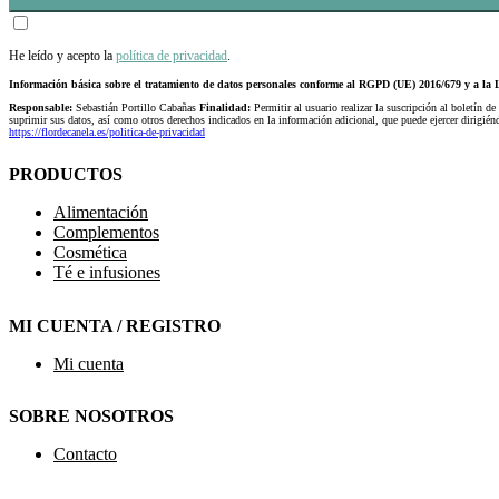
He leído y acepto la
política de privacidad
.
Información básica sobre el tratamiento de datos personales conforme al RGPD (UE) 2016/679 y a 
Responsable:
Sebastián Portillo Cabañas
Finalidad:
Permitir al usuario realizar la suscripción al boletín de
suprimir sus datos, así como otros derechos indicados en la información adicional, que puede ejercer dirigi
https://flordecanela.es/politica-de-privacidad
PRODUCTOS
Alimentación
Complementos
Cosmética
Té e infusiones
MI CUENTA / REGISTRO
Mi cuenta
SOBRE NOSOTROS
Contacto