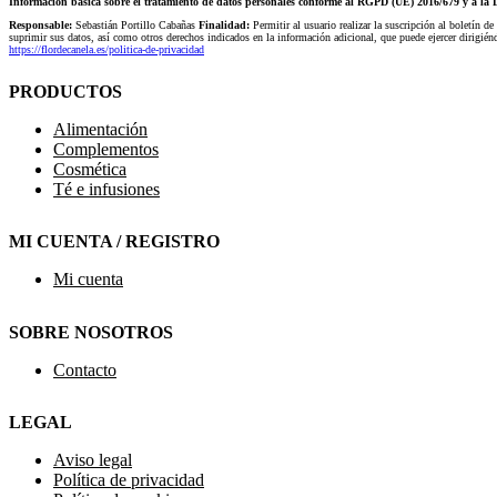
Información básica sobre el tratamiento de datos personales conforme al RGPD (UE) 2016/679 y a 
Responsable:
Sebastián Portillo Cabañas
Finalidad:
Permitir al usuario realizar la suscripción al boletín de
suprimir sus datos, así como otros derechos indicados en la información adicional, que puede ejercer dirigi
https://flordecanela.es/politica-de-privacidad
PRODUCTOS
Alimentación
Complementos
Cosmética
Té e infusiones
MI CUENTA / REGISTRO
Mi cuenta
SOBRE NOSOTROS
Contacto
LEGAL
Aviso legal
Política de privacidad