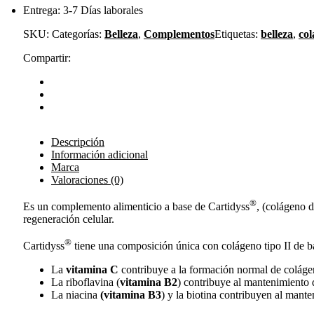
Entrega: 3-7 Días laborales
SKU:
Categorías:
Belleza
,
Complementos
Etiquetas:
belleza
,
co
Compartir:
Descripción
Información adicional
Marca
Valoraciones (0)
®
Es un complemento alimenticio a base de Cartidyss
, (colágeno d
regeneración celular.
®
Cartidyss
tiene una composición única con colágeno tipo II de ba
La
vitamina C
contribuye a la formación normal de colágen
La riboflavina (
vitamina B2
) contribuye al mantenimiento d
La niacina
(vitamina B3
) y la biotina contribuyen al mant