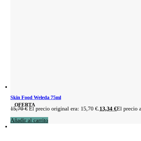
Skin Food Weleda 75ml
OFERTA
15,70
€
El precio original era: 15,70 €.
13,34
€
El precio 
Añadir al carrito