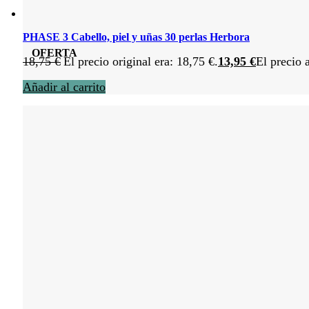
PHASE 3 Cabello, piel y uñas 30 perlas Herbora
OFERTA
18,75
€
El precio original era: 18,75 €.
13,95
€
El precio 
Añadir al carrito