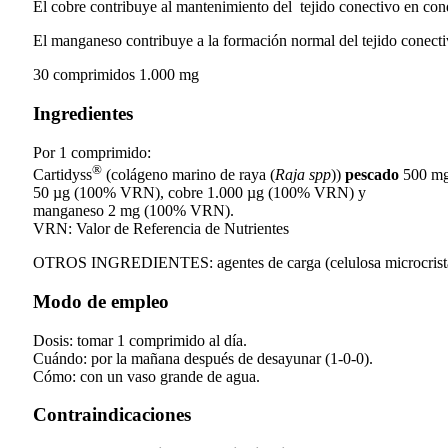
El cobre contribuye al mantenimiento del tejido conectivo en cond
El manganeso contribuye a la formación normal del tejido conectivo
30 comprimidos 1.000 mg
Ingredientes
Por 1 comprimido:
®
Cartidyss
(colágeno marino de raya (
Raja spp
))
pescado
500 mg
50 µg (100% VRN), cobre 1.000 µg (100% VRN) y
manganeso 2 mg (100% VRN).
VRN: Valor de Referencia de Nutrientes
OTROS INGREDIENTES: agentes de carga (celulosa microcristalina
Modo de empleo
Dosis: tomar 1 comprimido al día.
Cuándo: por la mañana después de desayunar (1-0-0).
Cómo: con un vaso grande de agua.
Contraindicaciones