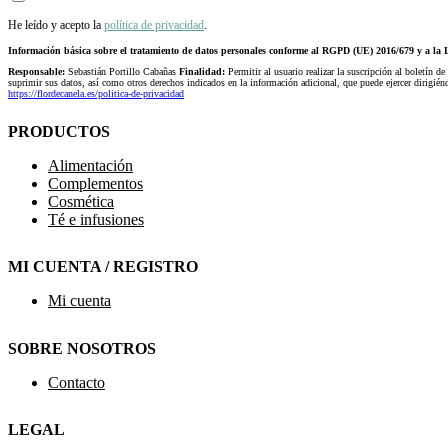
He leído y acepto la
política de privacidad
.
Información básica sobre el tratamiento de datos personales conforme al RGPD (UE) 2016/679 y a 
Responsable:
Sebastián Portillo Cabañas
Finalidad:
Permitir al usuario realizar la suscripción al boletín de
suprimir sus datos, así como otros derechos indicados en la información adicional, que puede ejercer dirigi
https://flordecanela.es/politica-de-privacidad
PRODUCTOS
Alimentación
Complementos
Cosmética
Té e infusiones
MI CUENTA / REGISTRO
Mi cuenta
SOBRE NOSOTROS
Contacto
LEGAL