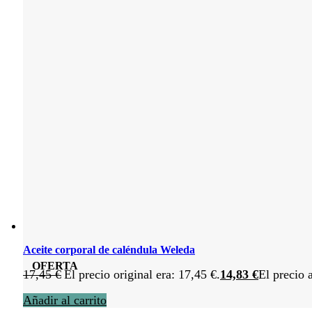
Aceite corporal de caléndula Weleda
OFERTA
17,45
€
El precio original era: 17,45 €.
14,83
€
El precio 
Añadir al carrito