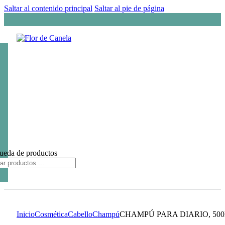
Saltar al contenido principal
Saltar al pie de página
ueda de productos
Inicio
Cosmética
Cabello
Champú
CHAMPÚ PARA DIARIO, 50