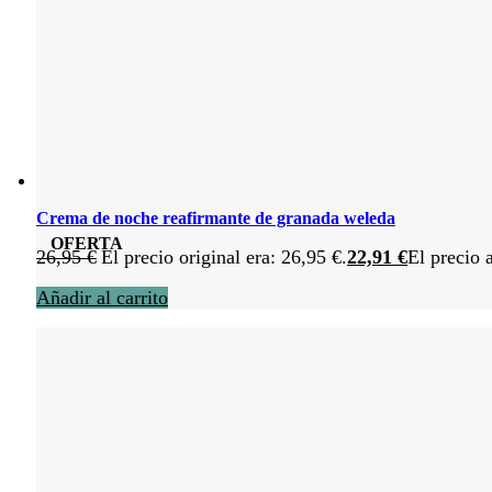
Crema de noche reafirmante de granada weleda
OFERTA
26,95
€
El precio original era: 26,95 €.
22,91
€
El precio 
Añadir al carrito