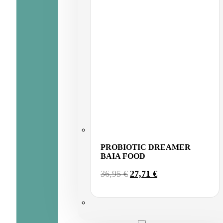
PROBIOTIC DREAMER
BAIA FOOD
EL
EL
36,95
€
27,71
€
PRECIO
PRECIO
ORIGINAL
ACTUAL
ERA:
ES:
36,95 €.
27,71 €.