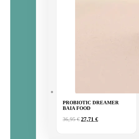
PROBIOTIC DREAMER
BAIA FOOD
EL
EL
36,95
€
27,71
€
PRECIO
PRECIO
ORIGINAL
ACTUAL
ERA:
ES: