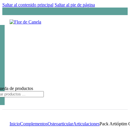
Saltar al contenido principal
Saltar al pie de página
ueda de productos
Inicio
Complementos
Osteoarticular
Articulaciones
Pack Artióptim 