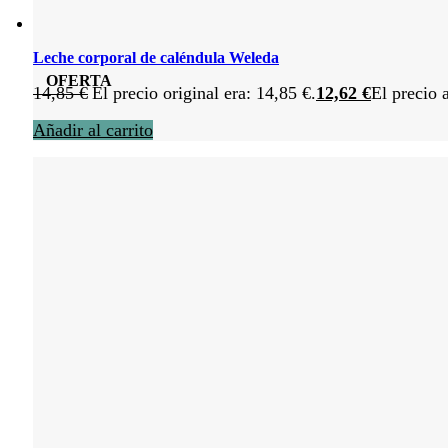
Leche corporal de caléndula Weleda
OFERTA
14,85
€
El precio original era: 14,85 €.
12,62
€
El precio 
Añadir al carrito