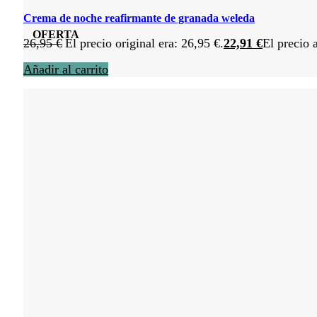
Crema de noche reafirmante de granada weleda
OFERTA
26,95
€
El precio original era: 26,95 €.
22,91
€
El precio 
Añadir al carrito