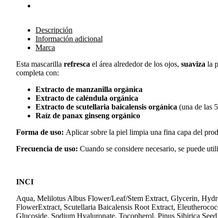
Descripción
Información adicional
Marca
Esta mascarilla
refresca
el área alrededor de los ojos,
suaviza
la 
completa con:
Extracto de manzanilla orgánica
Extracto de caléndula orgánica
Extracto de scutellaria baicalensis orgánica
(una de las 5
Raíz de panax ginseng
orgánico
Forma de uso:
Aplicar sobre la piel limpia una fina capa del pr
Frecuencia de uso:
Cuando se considere necesario, se puede utili
INCI
Aqua, Melilotus Albus Flower/Leaf/Stem Extract, Glycerin, Hydr
FlowerExtract, Scutellaria Baicalensis Root Extract, Eleuthero
Glucoside, Sodium Hyaluronate, Tocopherol, Pinus Sibirica See