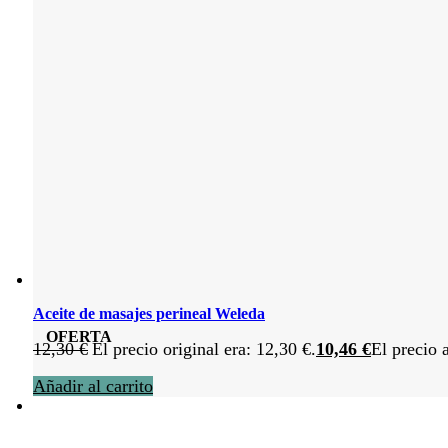
Aceite de masajes perineal Weleda
OFERTA
12,30
€
El precio original era: 12,30 €.
10,46
€
El precio 
Añadir al carrito