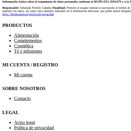
Información básica sobre el tratamiento de datos personales conforme al RGPD (UE) 2016/679 y a 
Responsable:
Sebastián Portillo Cabañas
Finalidad:
Permitir al usuario realizar la suscripción al boletín de
suprimir sus datos, así como otros derechos indicados en la información adicional, que puede ejercer dirigi
https://flordecanela.es/politica-de-privacidad
PRODUCTOS
Alimentación
Complementos
Cosmética
Té e infusiones
MI CUENTA / REGISTRO
Mi cuenta
SOBRE NOSOTROS
Contacto
LEGAL
Aviso legal
Política de privacidad