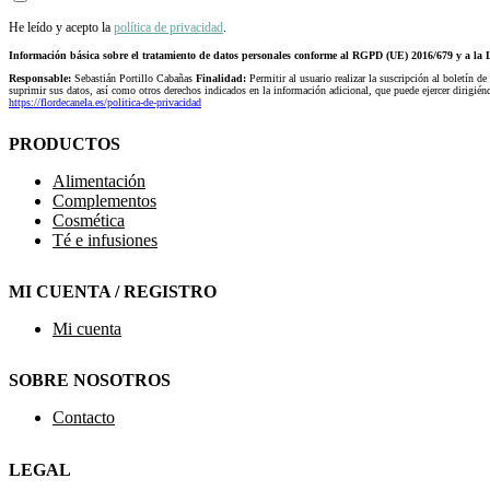
He leído y acepto la
política de privacidad
.
Información básica sobre el tratamiento de datos personales conforme al RGPD (UE) 2016/679 y a 
Responsable:
Sebastián Portillo Cabañas
Finalidad:
Permitir al usuario realizar la suscripción al boletín de
suprimir sus datos, así como otros derechos indicados en la información adicional, que puede ejercer dirigi
https://flordecanela.es/politica-de-privacidad
PRODUCTOS
Alimentación
Complementos
Cosmética
Té e infusiones
MI CUENTA / REGISTRO
Mi cuenta
SOBRE NOSOTROS
Contacto
LEGAL