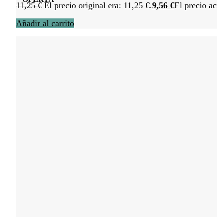
11,25
€
El precio original era: 11,25 €.
9,56
€
El precio ac
Añadir al carrito