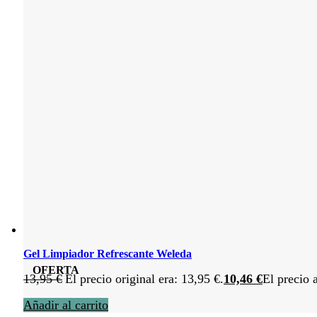
Gel Limpiador Refrescante Weleda
OFERTA
13,95
€
El precio original era: 13,95 €.
10,46
€
El precio 
Añadir al carrito