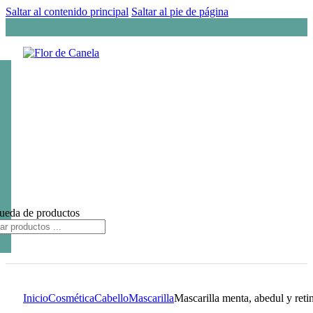
Saltar al contenido principal
Saltar al pie de página
ueda de productos
Inicio
Cosmética
Cabello
Mascarilla
Mascarilla menta, abedul y retin