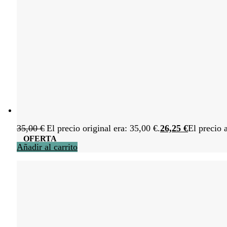
35,00
€
El precio original era: 35,00 €.
26,25
€
El precio 
OFERTA
Añadir al carrito