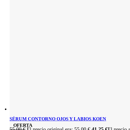
SÉRUM CONTORNO OJOS Y LABIOS KOEN
OFERTA
55,00
€
El precio original era: 55,00 €.
41,25
€
El precio 