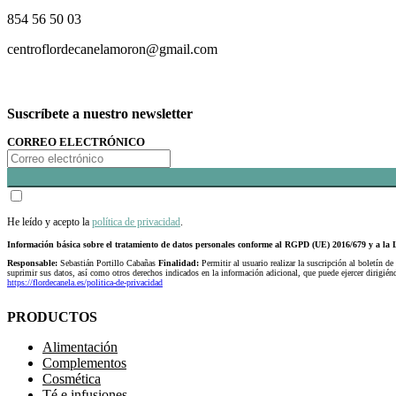
854 56 50 03
centroflordecanelamoron@gmail.com
Suscríbete a nuestro newsletter
CORREO ELECTRÓNICO
He leído y acepto la
política de privacidad
.
Información básica sobre el tratamiento de datos personales conforme al RGPD (UE) 2016/679 y a 
Responsable:
Sebastián Portillo Cabañas
Finalidad:
Permitir al usuario realizar la suscripción al boletín de
suprimir sus datos, así como otros derechos indicados en la información adicional, que puede ejercer dirigi
https://flordecanela.es/politica-de-privacidad
PRODUCTOS
Alimentación
Complementos
Cosmética
Té e infusiones