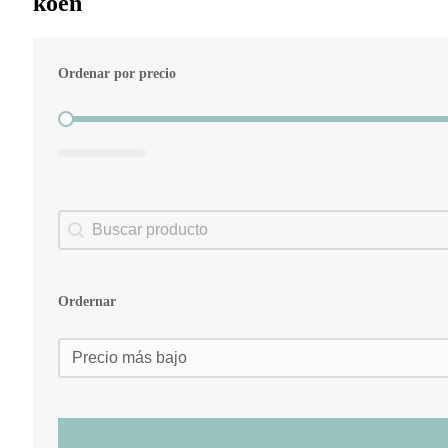
koen
Ordenar por precio
Ordenar por precio
Search content
Buscador
Ordernar
Ordernar
Ordernar