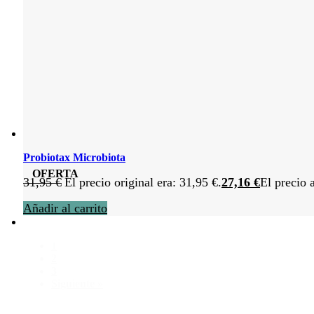
Probiotax Microbiota
OFERTA
31,95
€
El precio original era: 31,95 €.
27,16
€
El precio 
Añadir al carrito
1
2
3
Siguiente »