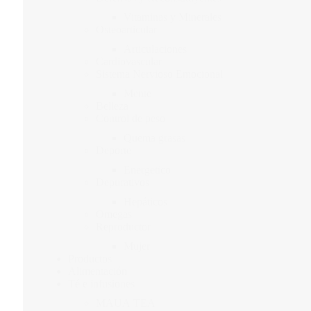
Vitaminas y Minerales
Osteoarticular
Articulaciones
Cardiovascular
Sistema Nervioso Emocional
Mente
Belleza
Control de peso
Quema grasas
Deporte
Energetico
Depurativos
Hepáticos
Omegas
Reproductor
Mujer
Productos
Alimentación
Té e infusiones
MAUA TEA