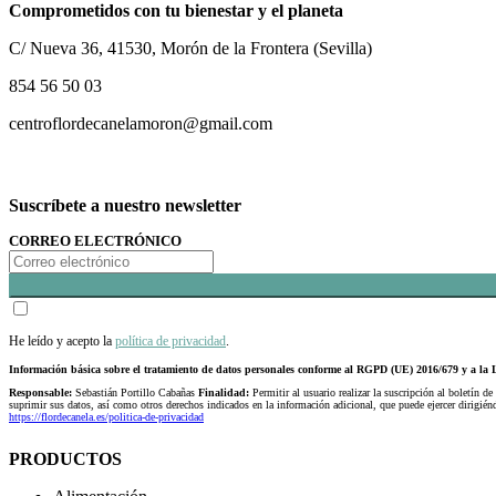
Comprometidos con tu bienestar y el planeta
C/ Nueva 36, 41530, Morón de la Frontera (Sevilla)
854 56 50 03
centroflordecanelamoron@gmail.com
Suscríbete a nuestro newsletter
CORREO ELECTRÓNICO
He leído y acepto la
política de privacidad
.
Información básica sobre el tratamiento de datos personales conforme al RGPD (UE) 2016/679 y a 
Responsable:
Sebastián Portillo Cabañas
Finalidad:
Permitir al usuario realizar la suscripción al boletín de
suprimir sus datos, así como otros derechos indicados en la información adicional, que puede ejercer dirigi
https://flordecanela.es/politica-de-privacidad
PRODUCTOS