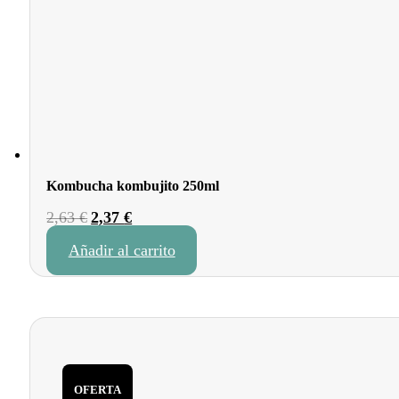
Kombucha kombujito 250ml
El
El
2,63
€
2,37
€
precio
precio
Añadir al carrito
original
actual
era:
es:
2,63 €.
2,37 €.
OFERTA