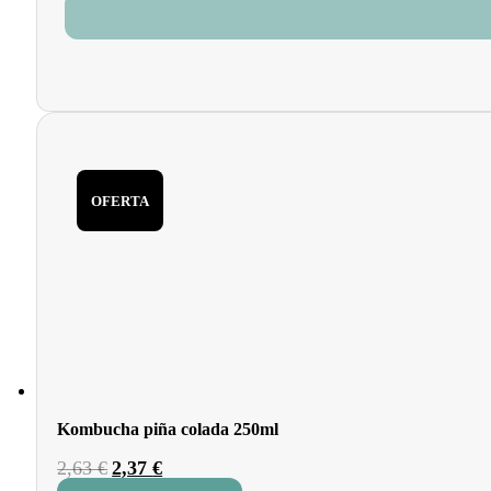
OFERTA
Kombucha piña colada 250ml
El
El
2,63
€
2,37
€
precio
precio