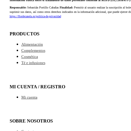
Información básica sobre el tratamiento de datos personales conforme al RGPD (UE) 2016/679
Responsable:
Sebastián Portillo Cabañas
Finalidad:
Permitir al usuario realizar la suscripción al bole
suprimir sus datos, así como otros derechos indicados en la información adicional, que puede ejercer 
https://flordecanela.es/politica-de-privacidad
PRODUCTOS
Alimentación
Complementos
Cosmética
Té e infusiones
MI CUENTA / REGISTRO
Mi cuenta
SOBRE NOSOTROS