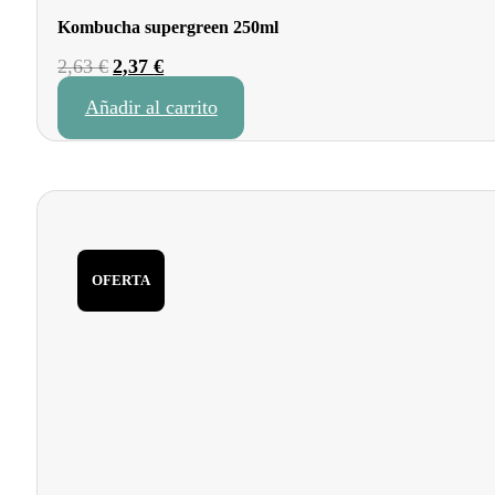
Kombucha supergreen 250ml
El
El
2,63
€
2,37
€
precio
precio
Añadir al carrito
original
actual
era:
es:
2,63 €.
2,37 €.
OFERTA