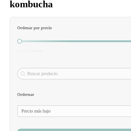
kombucha
Ordenar por precio
Ordenar por precio
Search content
Buscador
Ordernar
Ordernar
Ordernar