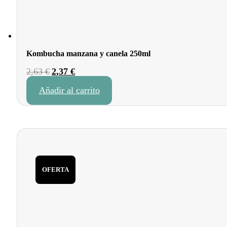
Kombucha manzana y canela 250ml
El
El
2,63
€
2,37
€
precio
precio
Añadir al carrito
original
actual
era:
es:
2,63 €.
2,37 €.
OFERTA