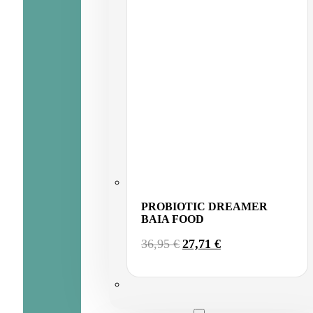
PROBIOTIC DREAMER
BAIA FOOD
EL
EL
36,95
€
27,71
€
PRECIO
PRECIO
ORIGINAL
ACTUAL
ERA:
ES:
36,95 €.
27,71 €.