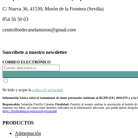
C/ Nueva 36, 41530, Morón de la Frontera (Sevilla)
854 56 50 03
centroflordecanelamoron@gmail.com
Suscríbete a nuestro newsletter
CORREO ELECTRÓNICO
He leído y acepto la
política de privacidad
.
Información básica sobre el tratamiento de datos personales conforme al RGPD (UE) 2016/679 y a 
Responsable:
Sebastián Portillo Cabañas
Finalidad:
Permitir al usuario realizar la suscripción al boletín de
suprimir sus datos, así como otros derechos indicados en la información adicional, que puede ejercer dirigi
https://flordecanela.es/politica-de-privacidad
PRODUCTOS
Alimentación