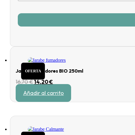
Jarabe fumadores BIO 250ml
OFERTA
El
El
16,70
€
14,20
€
precio
precio
Añadir al carrito
original
actual
era:
es:
16,70 €.
14,20 €.