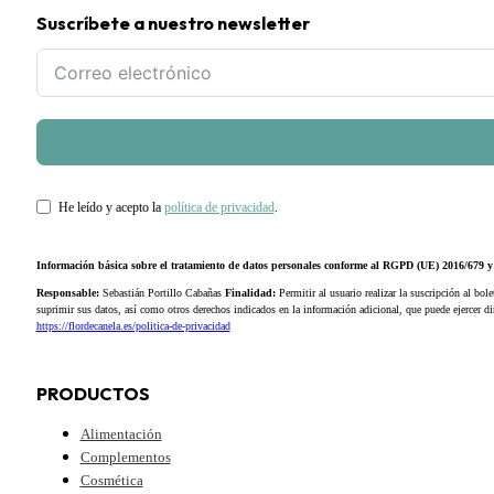
Suscríbete a nuestro newsletter
He leído y acepto la
política de privacidad
.
Información básica sobre el tratamiento de datos personales conforme al RGPD (UE) 2016/679
Responsable:
Sebastián Portillo Cabañas
Finalidad:
Permitir al usuario realizar la suscripción al bole
suprimir sus datos, así como otros derechos indicados en la información adicional, que puede ejercer 
https://flordecanela.es/politica-de-privacidad
PRODUCTOS
Alimentación
Complementos
Cosmética