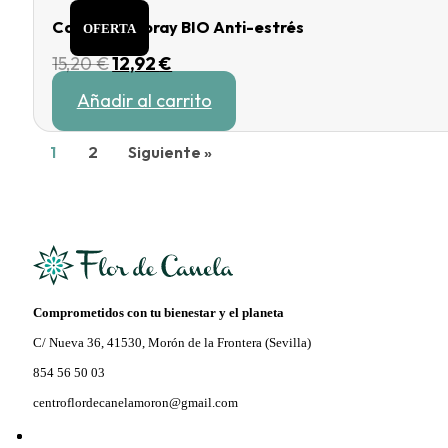
Calmigem Spray BIO Anti-estrés
OFERTA
El
El
15,20
€
12,92
€
precio
precio
Añadir al carrito
original
actual
era:
es:
15,20 €.
12,92 €.
1
2
Siguiente »
Comprometidos con tu bienestar y el planeta
C/ Nueva 36, 41530, Morón de la Frontera (Sevilla)
854 56 50 03
centroflordecanelamoron@gmail.com