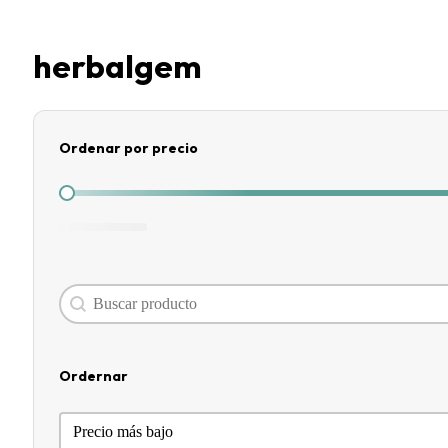
herbalgem
Ordenar por precio
Ordenar por precio
Search content
Buscador
Ordernar
Ordernar
Ordernar