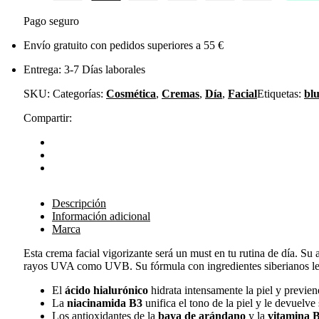
Pago seguro
Envío gratuito con pedidos superiores a 55 €
Entrega: 3-7 Días laborales
SKU:
Categorías:
Cosmética
,
Cremas
,
Día
,
Facial
Etiquetas:
bl
Compartir:
Descripción
Información adicional
Marca
Esta crema facial vigorizante será un must en tu rutina de día. Su
rayos UVA como UVB. Su fórmula con ingredientes siberianos le e
El
ácido hialurónico
hidrata intensamente la piel y previene
La
niacinamida B3
unifica el tono de la piel y le devuelve 
Los antioxidantes de la
baya de arándano
y la
vitamina 