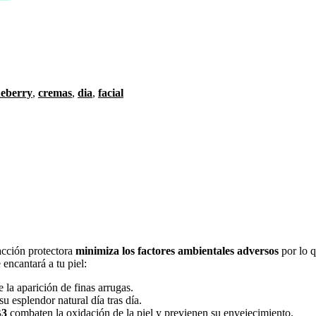
ueberry
,
cremas
,
dia
,
facial
 acción protectora
minimiza los factores ambientales adversos
por lo q
ncantará a tu piel:
 la aparición de finas arrugas.
su esplendor natural día tras día.
B3
combaten la oxidación de la piel y previenen su envejecimiento.