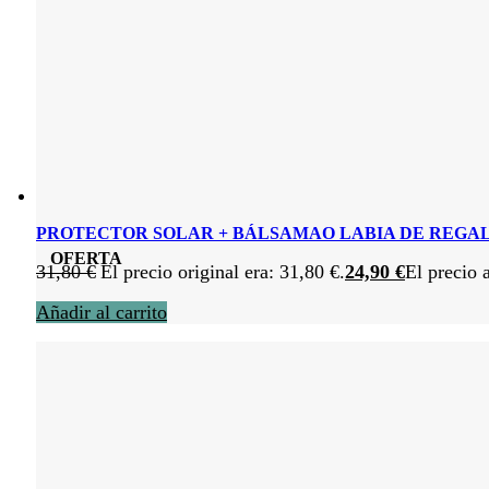
PROTECTOR SOLAR + BÁLSAMAO LABIA DE REGA
OFERTA
31,80
€
El precio original era: 31,80 €.
24,90
€
El precio 
Añadir al carrito