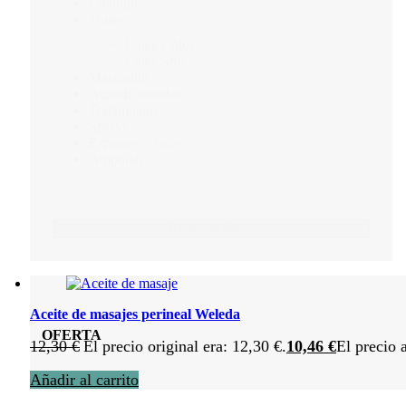
Champú
Tintes
Linea Color
Linea Soft
Mascarilla
Acondicionador
Tratamiento
Sprays
Espumas y lacas
Ampollas
Restaurar filtros
Aceite de masajes perineal Weleda
OFERTA
12,30
€
El precio original era: 12,30 €.
10,46
€
El precio 
Añadir al carrito