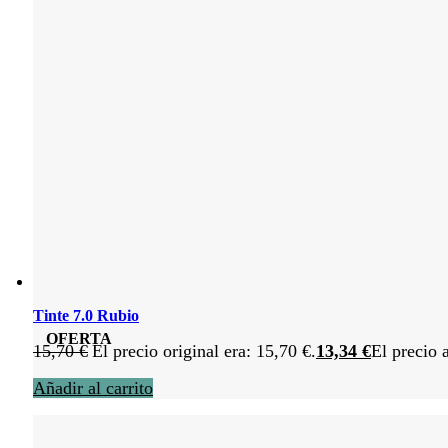
Tinte 7.0 Rubio
OFERTA
15,70
€
El precio original era: 15,70 €.
13,34
€
El precio 
Añadir al carrito