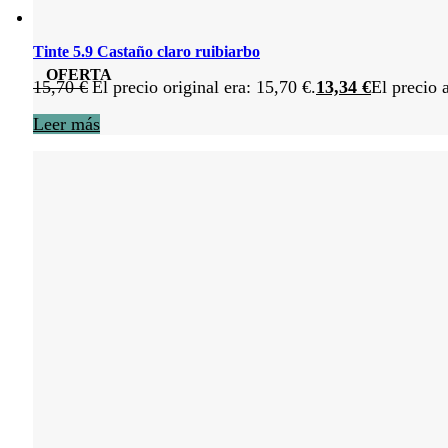
Tinte 5.9 Castaño claro ruibiarbo
OFERTA
15,70
€
El precio original era: 15,70 €.
13,34
€
El precio 
Leer más