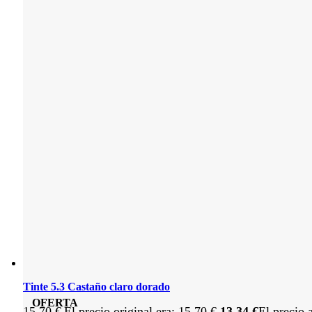
Tinte 5.3 Castaño claro dorado
OFERTA
15,70
€
El precio original era: 15,70 €.
13,34
€
El precio 