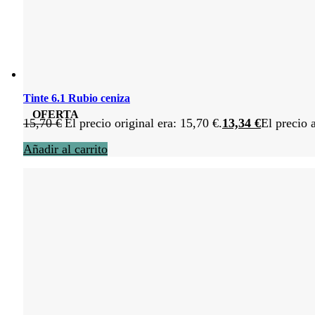
Tinte 6.1 Rubio ceniza
OFERTA
15,70
€
El precio original era: 15,70 €.
13,34
€
El precio 
Añadir al carrito