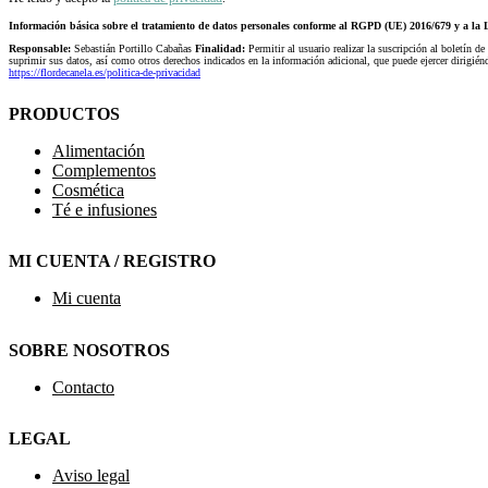
Información básica sobre el tratamiento de datos personales conforme al RGPD (UE) 2016/679 y a 
Responsable:
Sebastián Portillo Cabañas
Finalidad:
Permitir al usuario realizar la suscripción al boletín de
suprimir sus datos, así como otros derechos indicados en la información adicional, que puede ejercer dirigi
https://flordecanela.es/politica-de-privacidad
PRODUCTOS
Alimentación
Complementos
Cosmética
Té e infusiones
MI CUENTA / REGISTRO
Mi cuenta
SOBRE NOSOTROS
Contacto
LEGAL
Aviso legal