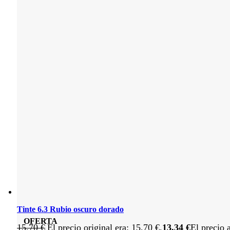
Tinte 6.3 Rubio oscuro dorado
OFERTA
15,70
€
El precio original era: 15,70 €.
13,34
€
El precio 