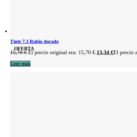
Tinte 7.3 Rubio dorado
OFERTA
15,70
€
El precio original era: 15,70 €.
13,34
€
El precio 
Leer más