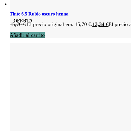
Tinte 6.5 Rubio oscuro henna
OFERTA
15,70
€
El precio original era: 15,70 €.
13,34
€
El precio 
Añadir al carrito