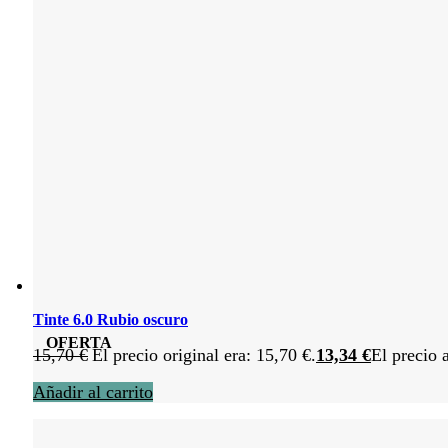
Tinte 6.0 Rubio oscuro
OFERTA
15,70
€
El precio original era: 15,70 €.
13,34
€
El precio 
Añadir al carrito