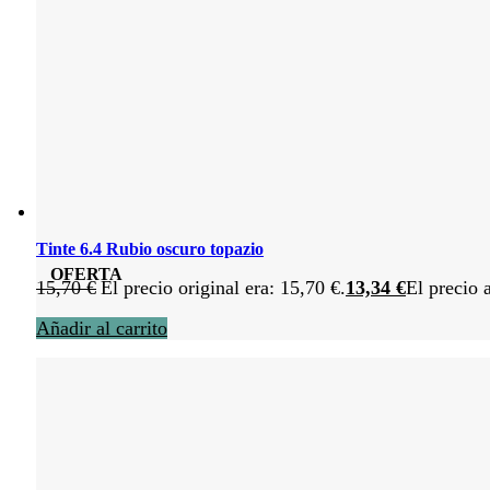
Tinte 6.4 Rubio oscuro topazio
OFERTA
15,70
€
El precio original era: 15,70 €.
13,34
€
El precio 
Añadir al carrito