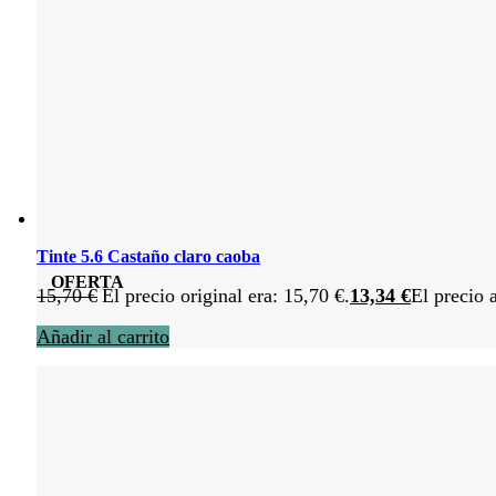
Tinte 5.6 Castaño claro caoba
OFERTA
15,70
€
El precio original era: 15,70 €.
13,34
€
El precio 
Añadir al carrito