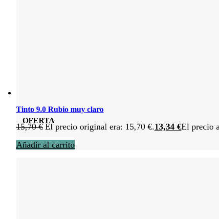
Tinto 9.0 Rubio muy claro
OFERTA
15,70
€
El precio original era: 15,70 €.
13,34
€
El precio 
Añadir al carrito