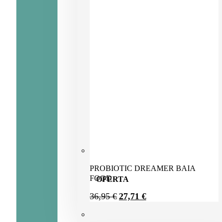
PROBIOTIC DREAMER BAIA
FOOD
OFERTA
EL
EL
36,95
€
27,71
€
PRECIO
PRECIO
ORIGINAL
ACTUAL