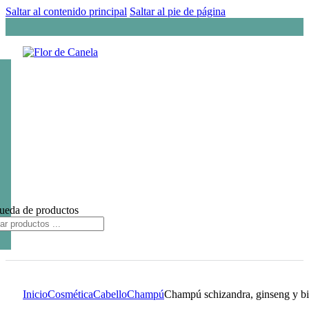
Saltar al contenido principal
Saltar al pie de página
ueda de productos
Inicio
Cosmética
Cabello
Champú
Champú schizandra, ginseng y bio