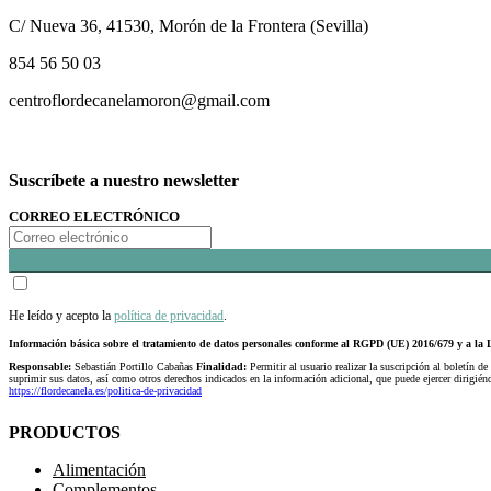
C/ Nueva 36, 41530, Morón de la Frontera (Sevilla)
854 56 50 03
centroflordecanelamoron@gmail.com
Suscríbete a nuestro newsletter
CORREO ELECTRÓNICO
He leído y acepto la
política de privacidad
.
Información básica sobre el tratamiento de datos personales conforme al RGPD (UE) 2016/679 y a 
Responsable:
Sebastián Portillo Cabañas
Finalidad:
Permitir al usuario realizar la suscripción al boletín de
suprimir sus datos, así como otros derechos indicados en la información adicional, que puede ejercer dirigi
https://flordecanela.es/politica-de-privacidad
PRODUCTOS
Alimentación
Complementos