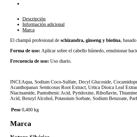
Descripción
Información adicional
Marca
El champú profesional de
schizandra, ginseng y biotina
, basado
Forma de uso:
Aplicar sobre el cabello húmedo, emulsionar hac
Frecuencia de uso:
Uso diario.
INCI:Aqua, Sodium Coco-Sulfate, Decyl Glucoside, Cocamidopr
Acanthopanax Senticosus Root Extract, Urtica Dioica Leaf Extra
Niacinamide, Pantothenic Acid, Pyridoxine, Riboflavin, Thiamin
Acid, Benzyl Alcohol, Potassium Sorbate, Sodium Benzoate, Par
Peso
0,400 kg
Marca