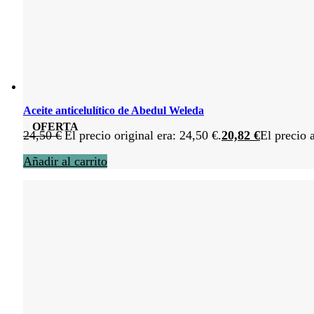
Aceite anticelulítico de Abedul Weleda
OFERTA
24,50
€
El precio original era: 24,50 €.
20,82
€
El precio 
Añadir al carrito