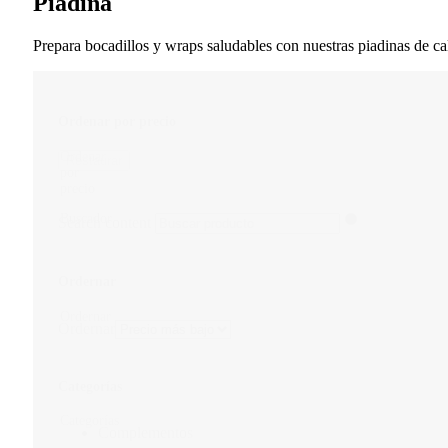
Piadina
Prepara bocadillos y wraps saludables con nuestras piadinas de cal
Ordenar por precio
Ordenar
Restaurar
por
precio
Buscador
Search content
Ordernar
Ordernar
Ordernar
Categorías
Categorías
Complementos