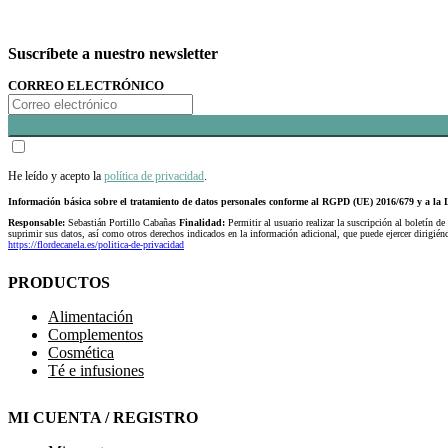
Suscríbete a nuestro newsletter
CORREO ELECTRÓNICO
He leído y acepto la
política de privacidad
.
Información básica sobre el tratamiento de datos personales conforme al RGPD (UE) 2016/679 y a 
Responsable:
Sebastián Portillo Cabañas
Finalidad:
Permitir al usuario realizar la suscripción al boletín de
suprimir sus datos, así como otros derechos indicados en la información adicional, que puede ejercer dirigi
https://flordecanela.es/politica-de-privacidad
PRODUCTOS
Alimentación
Complementos
Cosmética
Té e infusiones
MI CUENTA / REGISTRO