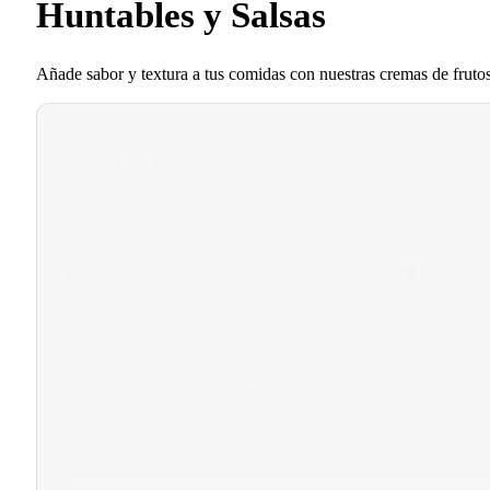
Huntables y Salsas
Añade sabor y textura a tus comidas con nuestras cremas de frutos s
Ordenar por precio
Ordenar
Restaurar
por
precio
Buscador
Search content
Ordernar
Ordernar
Ordernar