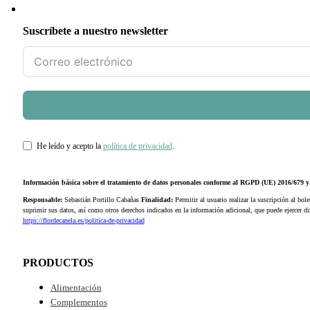
Suscríbete a nuestro newsletter
He leído y acepto la
política de privacidad
.
Información básica sobre el tratamiento de datos personales conforme al RGPD (UE) 2016/679
Responsable:
Sebastián Portillo Cabañas
Finalidad:
Permitir al usuario realizar la suscripción al bole
suprimir sus datos, así como otros derechos indicados en la información adicional, que puede ejercer 
https://flordecanela.es/politica-de-privacidad
PRODUCTOS
Alimentación
Complementos