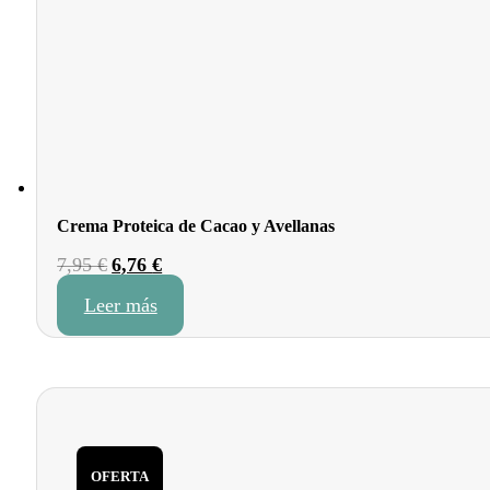
Crema Proteica de Cacao y Avellanas
El
El
7,95
€
6,76
€
precio
precio
Leer más
original
actual
era:
es:
7,95 €.
6,76 €.
OFERTA