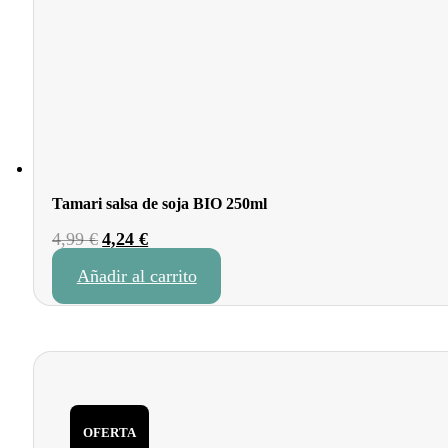
Tamari salsa de soja BIO 250ml
El
El
4,99
€
4,24
€
precio
precio
Añadir al carrito
original
actual
era:
es:
4,99 €.
4,24 €.
OFERTA