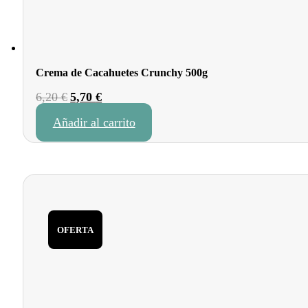
Crema de Cacahuetes Crunchy 500g
El
El
6,20
€
5,70
€
precio
precio
Añadir al carrito
original
actual
era:
es:
6,20 €.
5,70 €.
OFERTA