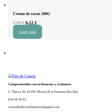
Crema de cacao 200G
El
El
6,80
€
6,12
€
precio
precio
Leer más
original
actual
era:
es:
6,80 €.
6,12 €.
Comprometidos con tu bienestar y el planeta
C/ Nueva 36, 41530, Morón de la Frontera (Sevilla)
854 56 50 03
centroflordecanelamoron@gmail.com