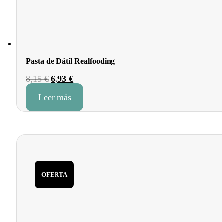
Pasta de Dátil Realfooding
El
El
8,15
€
6,93
€
precio
precio
Leer más
original
actual
era:
es:
8,15 €.
6,93 €.
OFERTA