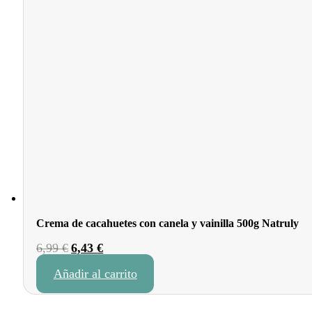
Crema de cacahuetes con canela y vainilla 500g Natruly
El
El
6,99
€
6,43
€
precio
precio
Añadir al carrito
original
actual
era:
es:
6,99 €.
6,43 €.