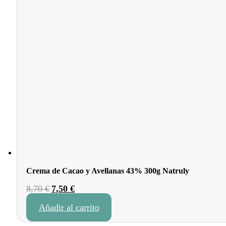
Crema de Cacao y Avellanas 43% 300g Natruly
El
El
8,70
€
7,50
€
precio
precio
Añadir al carrito
original
actual
era:
es: