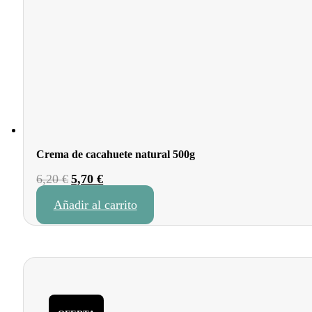
Crema de cacahuete natural 500g
El
El
6,20
€
5,70
€
precio
precio
Añadir al carrito
original
actual
era:
es:
6,20 €.
5,70 €.