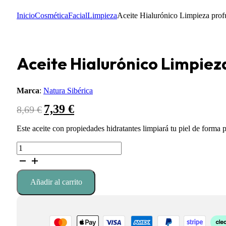
Inicio
Cosmética
Facial
Limpieza
Aceite Hialurónico Limpieza prof
Aceite Hialurónico Limpiez
Marca
:
Natura Sibérica
7,39
€
El
El
8,69
€
precio
precio
original
actual
Este aceite con propiedades hidratantes limpiará tu piel de forma p
era:
es:
Aceite
8,69 €.
7,39 €.
Hialurónico
Limpieza
profunda
Añadir al carrito
Antienvejecimiento
(Piel
Madura)
cantidad