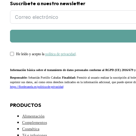
Suscríbete a nuestro newsletter
He leído y acepto la
política de privacidad
.
Información básica sobre el tratamiento de datos personales conforme al RGPD (UE) 2016/679
Responsable:
Sebastián Portillo Cabañas
Finalidad:
Permitir al usuario realizar la suscripción al bole
suprimir sus datos, así como otros derechos indicados en la información adicional, que puede ejercer 
https://flordecanela.es/politica-de-privacidad
PRODUCTOS
Alimentación
Complementos
Cosmética
Té e infusiones