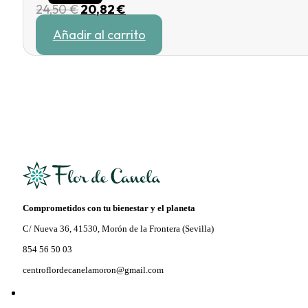
El
El
24,50
€
20,82
€
precio
precio
Añadir al carrito
original
actual
era:
es:
24,50 €.
20,82 €.
Comprometidos con tu bienestar y el planeta
C/ Nueva 36, 41530, Morón de la Frontera (Sevilla)
854 56 50 03
centroflordecanelamoron@gmail.com