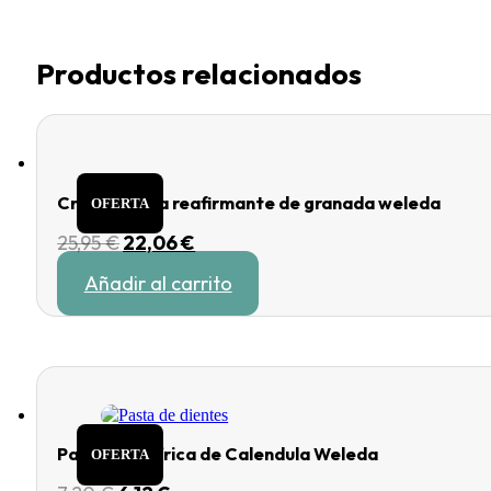
Productos relacionados
Crema de día reafirmante de granada weleda
OFERTA
El
El
25,95
€
22,06
€
precio
precio
Añadir al carrito
original
actual
era:
es:
25,95 €.
22,06 €.
Pasta dentífrica de Calendula Weleda
OFERTA